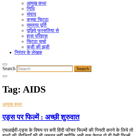
आमुख कथा
निधि
संवाद
कच्चा चिट्ठा
समस्या पूर्ति
पूछिये फुरसतिया से
हास परिहास
चिट्ठा चर्चा
कड़ी की झड़ी
निरंतर के लेखक
Search
Tag:
AIDS
आमुख कथा
एड्स पर फिल्में : अच्छी शुरुवात
एचआईवी-एड्स के विषय पर बनी हिंदी फीचर फिल्मों की गिनती करने के लिये तो
हाथों की उँगलियाँ की भी जरुरत नहीं क्योंकि अभी तक केवल दो ही ऐसी फिल्में