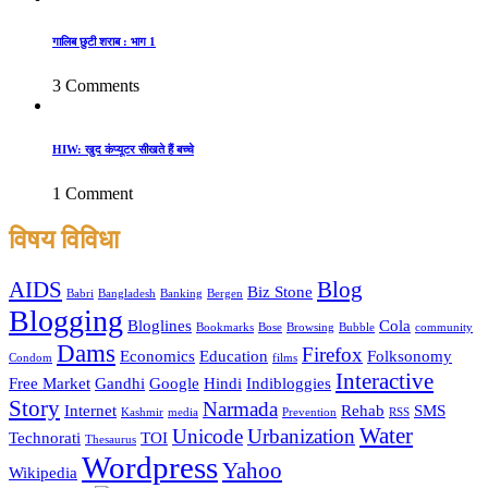
गालिब छुटी शराब : भाग 1
3 Comments
HIW: खुद कंप्यूटर सीखते हैं बच्चे
1 Comment
विषय विविधा
AIDS
Blog
Biz Stone
Babri
Bangladesh
Banking
Bergen
Blogging
Bloglines
Cola
Bookmarks
Bose
Browsing
Bubble
community
Dams
Firefox
Economics
Education
Folksonomy
Condom
films
Interactive
Free Market
Gandhi
Google
Hindi
Indibloggies
Story
Narmada
Internet
Rehab
SMS
Kashmir
media
Prevention
RSS
Water
Unicode
Urbanization
Technorati
TOI
Thesaurus
Wordpress
Yahoo
Wikipedia