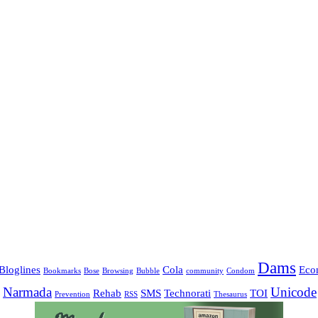
Dams
Bloglines
Cola
Eco
Bookmarks
Bose
Browsing
Bubble
community
Condom
Narmada
Unicode
Rehab
SMS
Technorati
TOI
Prevention
RSS
Thesaurus