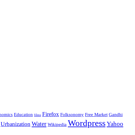
Firefox
nomics
Education
Folksonomy
Free Market
Gandhi
films
Wordpress
Water
Yahoo
Urbanization
Wikipedia