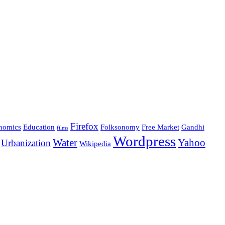
Firefox
nomics
Education
Folksonomy
Free Market
Gandhi
films
Wordpress
Water
Yahoo
Urbanization
Wikipedia