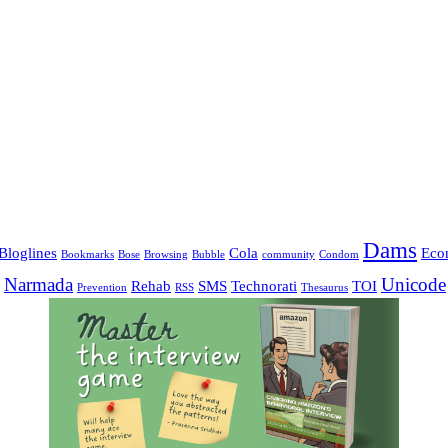
Dams
Bloglines
Cola
Eco
Bookmarks
Bose
Browsing
Bubble
community
Condom
Narmada
Unicode
Rehab
SMS
Technorati
TOI
Prevention
RSS
Thesaurus