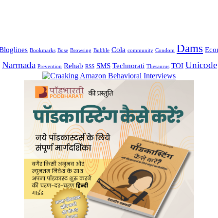
Dams
Bloglines
Cola
Eco
Bookmarks
Bose
Browsing
Bubble
community
Condom
Narmada
Unicode
Rehab
SMS
Technorati
TOI
Prevention
RSS
Thesaurus