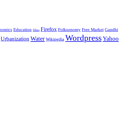
Firefox
nomics
Education
Folksonomy
Free Market
Gandhi
films
Wordpress
Water
Yahoo
Urbanization
Wikipedia