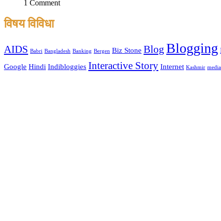
1 Comment
विषय विविधा
Blogging
AIDS
Blog
Biz Stone
Babri
Bangladesh
Banking
Bergen
Interactive Story
Google
Hindi
Indibloggies
Internet
Kashmir
media