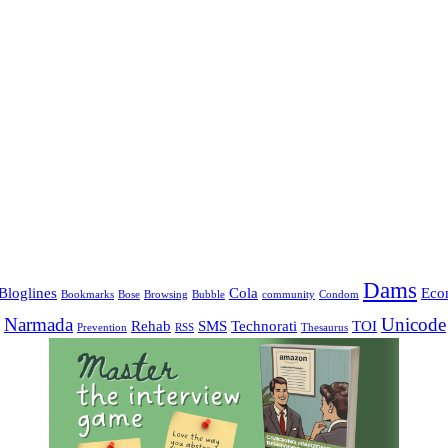
Dams
Bloglines
Cola
Eco
Bookmarks
Bose
Browsing
Bubble
community
Condom
Narmada
Unicode
Rehab
SMS
Technorati
TOI
Prevention
RSS
Thesaurus