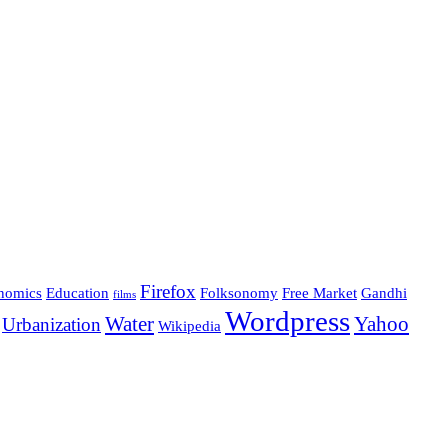
Firefox
nomics
Education
Folksonomy
Free Market
Gandhi
films
Wordpress
Water
Yahoo
Urbanization
Wikipedia