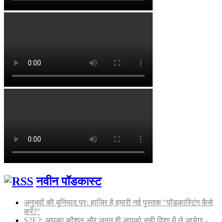
नवीन पॉडकास्ट
अनुभवों की बुनियाद परः हाज़िर है हमारी नई पुस्तक "पॉडकास्टिंग कैसे
करें?"
S2E2: आपका कौशल और जुनून ही आपको सही दिशा में ले जायेगा -