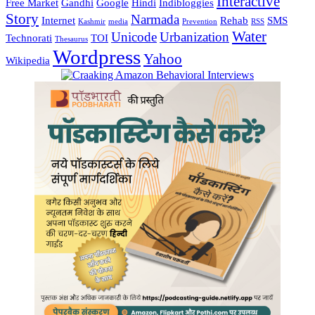
Interactive
Free Market
Gandhi
Google
Hindi
Indibloggies
Story
Narmada
Internet
Rehab
SMS
Kashmir
media
Prevention
RSS
Water
Unicode
Urbanization
Technorati
TOI
Thesaurus
Wordpress
Yahoo
Wikipedia