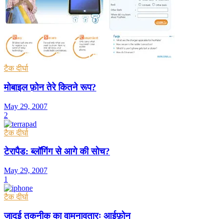
टैक दीर्घा
मोबाइल फ़ोन तेरे कितने रूप?
May 29, 2007
2
टैक दीर्घा
टेरापैड: ब्लॉगिंग से आगे की सोच?
May 29, 2007
1
टैक दीर्घा
जादुई तकनीक का वामनावतारः आईफ़ोन