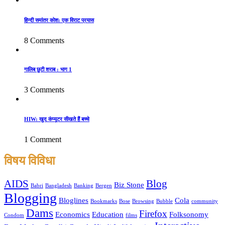
हिन्दी समांतर कोश: एक विराट प्रयास
8 Comments
गालिब छुटी शराब : भाग 1
3 Comments
HIW: खुद कंप्यूटर सीखते हैं बच्चे
1 Comment
विषय विविधा
AIDS
Blog
Biz Stone
Babri
Bangladesh
Banking
Bergen
Blogging
Bloglines
Cola
Bookmarks
Bose
Browsing
Bubble
community
Dams
Firefox
Economics
Education
Folksonomy
Condom
films