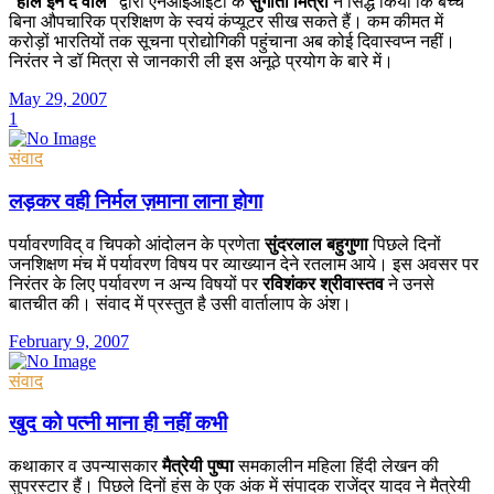
"
होल इन द वॉल
" द्वारा एनआईआईटी के
सुगाता मित्रा
ने सिद्ध किया कि बच्चे
बिना औपचारिक प्रशिक्षण के स्वयं कंप्यूटर सीख सकते हैं। कम कीमत में
करोड़ों भारतियों तक सूचना प्रोद्योगिकी पहुंचाना अब कोई दिवास्वप्न नहीं।
निरंतर ने डॉ मित्रा से जानकारी ली इस अनूठे प्रयोग के बारे में।
May 29, 2007
1
संवाद
लड़कर वही निर्मल ज़माना लाना होगा
पर्यावरणविद् व चिपको आंदोलन के प्रणेता
सुंदरलाल बहुगुणा
पिछले दिनों
जनशिक्षण मंच में पर्यावरण विषय पर व्याख्यान देने रतलाम आये। इस अवसर पर
निरंतर के लिए पर्यावरण न अन्य विषयों पर
रविशंकर श्रीवास्तव
ने उनसे
बातचीत की। संवाद में प्रस्तुत है उसी वार्तालाप के अंश।
February 9, 2007
संवाद
खुद को पत्नी माना ही नहीं कभी
कथाकार व उपन्यासकार
मैत्रेयी पुष्पा
समकालीन महिला हिंदी लेखन की
सुपरस्टार हैं। पिछले दिनों हंस के एक अंक में संपादक राजेंद्र यादव ने मैत्रेयी