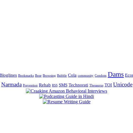
Dams
Bloglines
Cola
Eco
Bookmarks
Bose
Browsing
Bubble
community
Condom
Narmada
Unicode
Rehab
SMS
Technorati
TOI
Prevention
RSS
Thesaurus