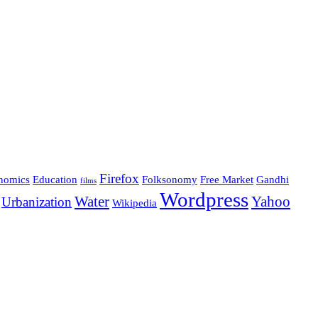
Firefox
nomics
Education
Folksonomy
Free Market
Gandhi
films
Wordpress
Water
Yahoo
Urbanization
Wikipedia