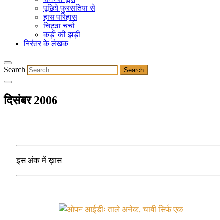
पूछिये फुरसतिया से
हास परिहास
चिट्ठा चर्चा
कड़ी की झड़ी
निरंतर के लेखक
Search
दिसंबर 2006
इस अंक में ख़ास