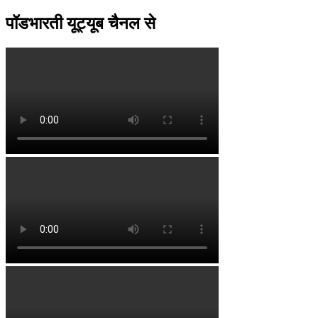
पॉडभारती यूट्यूब चैनल से