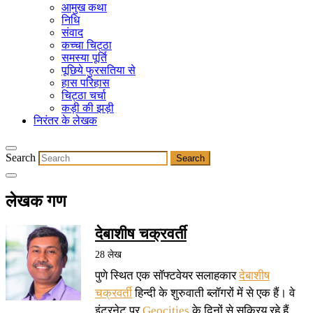
आमुख कथा
निधि
संवाद
कच्चा चिट्ठा
समस्या पूर्ति
पूछिये फुरसतिया से
हास परिहास
चिट्ठा चर्चा
कड़ी की झड़ी
निरंतर के लेखक
Search
लेखक गण
देबाशीष चक्रवर्ती
28 लेख
पुणे स्थित एक सॉफ्टवेयर सलाहकार
देबाशीष
चक्रवर्ती
हिन्दी के शुरुवाती ब्लॉगरों में से एक हैं। वे
इंटरनेट पर
Geocities
के दिनों से सक्रिय रहे हैं,