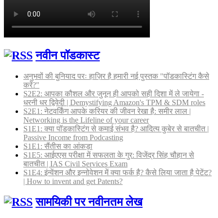
नवीन पॉडकास्ट
अनुभवों की बुनियाद परः हाज़िर है हमारी नई पुस्तक "पॉडकास्टिंग कैसे
करें?"
S2E2: आपका कौशल और जुनून ही आपको सही दिशा में ले जायेगा -
धरनी धर द्विवेदी | Demystifying Amazon's TPM & SDM roles
S2E1: नेटवर्किंग आपके करियर की जीवन रेखा है: समीर लाल |
Networking is the Lifeline of your career
S1E1: क्या पॉडकास्टिंग से कमाई संभव है? आदित्य कुबेर से बातचीत |
Passive Income from Podcasting
S1E1: सैंतीस का आंकड़ा
S1E5: आईएएस परीक्षा में सफलता के गुर: विजेंद्र सिंह चौहान से
बातचीत | IAS Civil Services Exam
S1E4: इंन्वेंशन और इन्नोवेशन में क्या फर्क है? कैसे लिया जाता है पेटेंट?
| How to invent and get Patents?
सामयिकी पर नवीनतम लेख