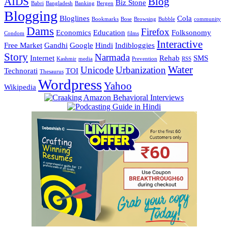
AIDS
Blog
Biz Stone
Babri
Bangladesh
Banking
Bergen
Blogging
Bloglines
Cola
Bookmarks
Bose
Browsing
Bubble
community
Dams
Firefox
Economics
Education
Folksonomy
Condom
films
Interactive
Free Market
Gandhi
Google
Hindi
Indibloggies
Story
Narmada
Internet
Rehab
SMS
Kashmir
media
Prevention
RSS
Water
Unicode
Urbanization
Technorati
TOI
Thesaurus
Wordpress
Yahoo
Wikipedia