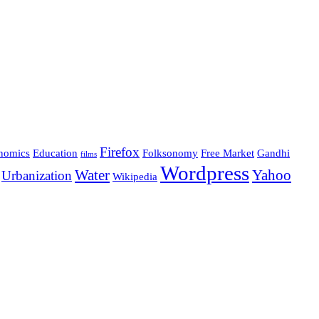
Firefox
nomics
Education
Folksonomy
Free Market
Gandhi
films
Wordpress
Water
Yahoo
Urbanization
Wikipedia