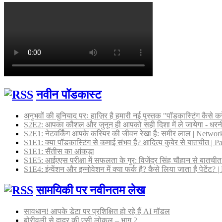
नवीन पॉडकास्ट
अनुभवों की बुनियाद परः हाज़िर है हमारी नई पुस्तक "पॉडकास्टिंग कैसे कर
S2E2: आपका कौशल और जुनून ही आपको सही दिशा में ले जायेगा - धर
S2E1: नेटवर्किंग आपके करियर की जीवन रेखा है: समीर लाल | Networki
S1E1: क्या पॉडकास्टिंग से कमाई संभव है? आदित्य कुबेर से बातचीत |
S1E1: सैंतीस का आंकड़ा
S1E5: आईएएस परीक्षा में सफलता के गुर: विजेंद्र सिंह चौहान से बातच
S1E4: इंन्वेंशन और इन्नोवेशन में क्या फर्क है? कैसे लिया जाता है पेटें
सामयिकी पर नवीनतम लेख
सावधान! आपके डेटा पर प्रशिक्षित हो रहे हैं AI मॉडल
बोरीवली से दादर की एसी लोकल – भाग 2