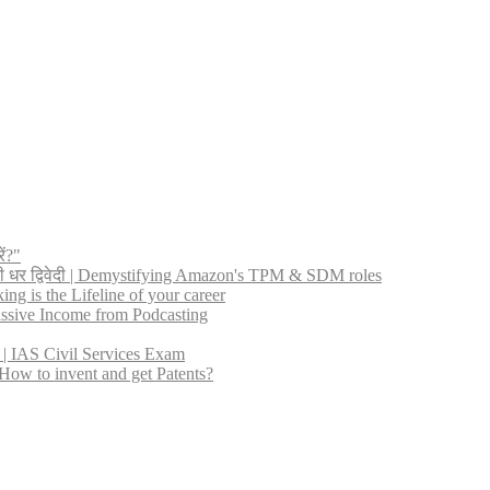
ें?"
नी धर द्विवेदी | Demystifying Amazon's TPM & SDM roles
ng is the Lifeline of your career
 Passive Income from Podcasting
ीत | IAS Civil Services Exam
ट? | How to invent and get Patents?