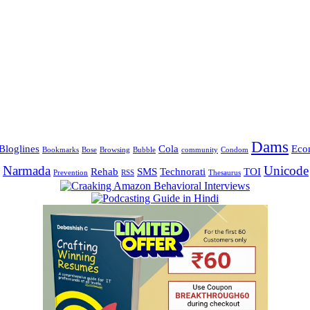
Dams
Bloglines
Cola
Eco
Bookmarks
Bose
Browsing
Bubble
community
Condom
Narmada
Unicode
Rehab
SMS
Technorati
TOI
Prevention
RSS
Thesaurus