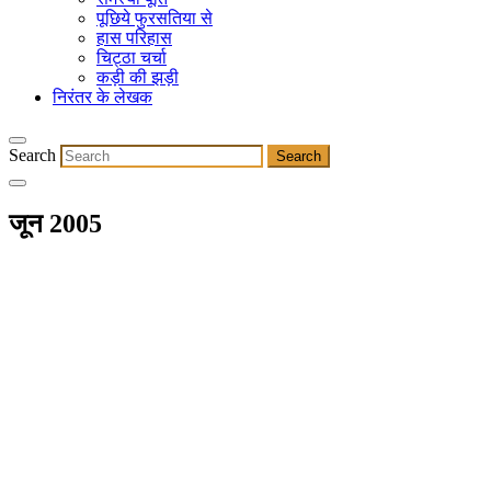
पूछिये फुरसतिया से
हास परिहास
चिट्ठा चर्चा
कड़ी की झड़ी
निरंतर के लेखक
Search
जून 2005