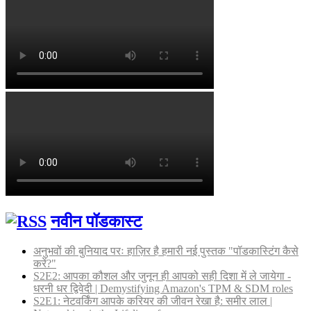
नवीन पॉडकास्ट
अनुभवों की बुनियाद परः हाज़िर है हमारी नई पुस्तक "पॉडकास्टिंग कैसे
करें?"
S2E2: आपका कौशल और जुनून ही आपको सही दिशा में ले जायेगा -
धरनी धर द्विवेदी | Demystifying Amazon's TPM & SDM roles
S2E1: नेटवर्किंग आपके करियर की जीवन रेखा है: समीर लाल |