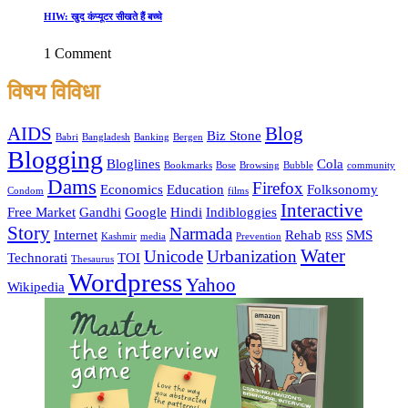
HIW: खुद कंप्यूटर सीखते हैं बच्चे
1 Comment
विषय विविधा
AIDS
Blog
Biz Stone
Babri
Bangladesh
Banking
Bergen
Blogging
Bloglines
Cola
Bookmarks
Bose
Browsing
Bubble
community
Dams
Firefox
Economics
Education
Folksonomy
Condom
films
Interactive
Free Market
Gandhi
Google
Hindi
Indibloggies
Story
Narmada
Internet
Rehab
SMS
Kashmir
media
Prevention
RSS
Water
Unicode
Urbanization
Technorati
TOI
Thesaurus
Wordpress
Yahoo
Wikipedia