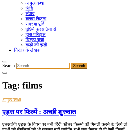
आमुख कथा
निधि
संवाद
कच्चा चिट्ठा
समस्या पूर्ति
पूछिये फुरसतिया से
हास परिहास
चिट्ठा चर्चा
कड़ी की झड़ी
निरंतर के लेखक
Search
Tag:
films
आमुख कथा
एड्स पर फिल्में : अच्छी शुरुवात
एचआईवी-एड्स के विषय पर बनी हिंदी फीचर फिल्मों की गिनती करने के लिये तो
हाथों की उँगलियाँ की भी जरुरत नहीं क्योंकि अभी तक केवल दो ही ऐसी फिल्में