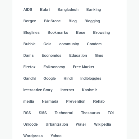
AIDS
Babri
Bangladesh
Banking
Bergen
Biz Stone
Blog
Blogging
Bloglines
Bookmarks
Bose
Browsing
Bubble
Cola
community
Condom
Dams
Economics
Education
films
Firefox
Folksonomy
Free Market
Gandhi
Google
Hindi
Indibloggies
Interactive Story
Internet
Kashmir
media
Narmada
Prevention
Rehab
RSS
SMS
Technorati
Thesaurus
TOI
Unicode
Urbanization
Water
Wikipedia
Wordpress
Yahoo