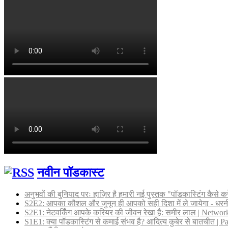
नवीन पॉडकास्ट
अनुभवों की बुनियाद परः हाज़िर है हमारी नई पुस्तक "पॉडकास्टिंग कैसे कर
S2E2: आपका कौशल और जुनून ही आपको सही दिशा में ले जायेगा - धर
S2E1: नेटवर्किंग आपके करियर की जीवन रेखा है: समीर लाल | Networki
S1E1: क्या पॉडकास्टिंग से कमाई संभव है? आदित्य कुबेर से बातचीत |