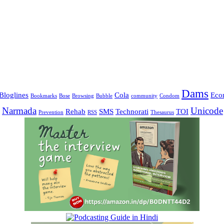
Dams
Bloglines
Cola
Eco
Bookmarks
Bose
Browsing
Bubble
community
Condom
Narmada
Unicode
Rehab
SMS
Technorati
TOI
Prevention
RSS
Thesaurus