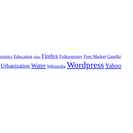
Firefox
nomics
Education
Folksonomy
Free Market
Gandhi
films
Wordpress
Water
Yahoo
Urbanization
Wikipedia