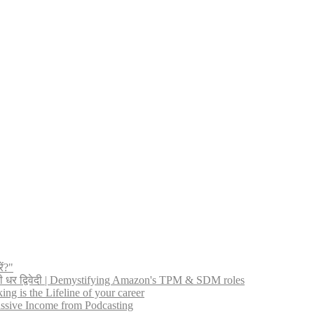
ें?"
नी धर द्विवेदी | Demystifying Amazon's TPM & SDM roles
ng is the Lifeline of your career
 Passive Income from Podcasting