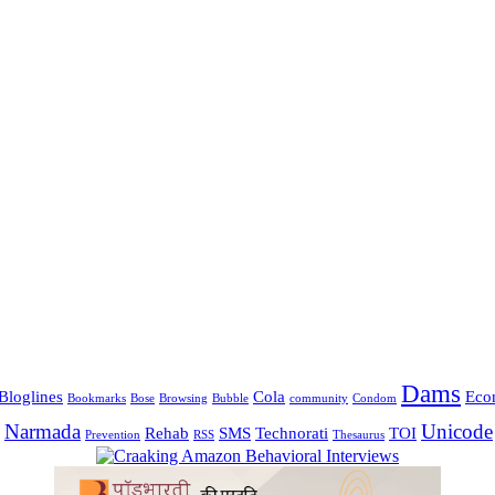
Dams
Bloglines
Cola
Eco
Bookmarks
Bose
Browsing
Bubble
community
Condom
Narmada
Unicode
Rehab
SMS
Technorati
TOI
Prevention
RSS
Thesaurus