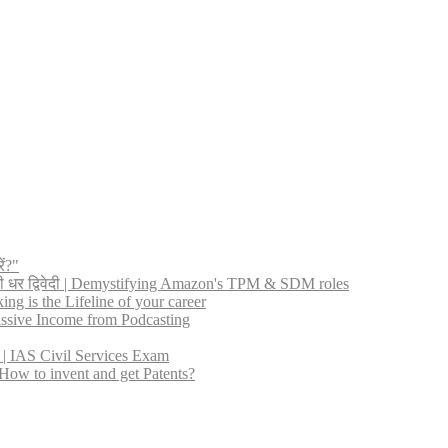
ें?"
नी धर द्विवेदी | Demystifying Amazon's TPM & SDM roles
ng is the Lifeline of your career
 Passive Income from Podcasting
ीत | IAS Civil Services Exam
ट? | How to invent and get Patents?