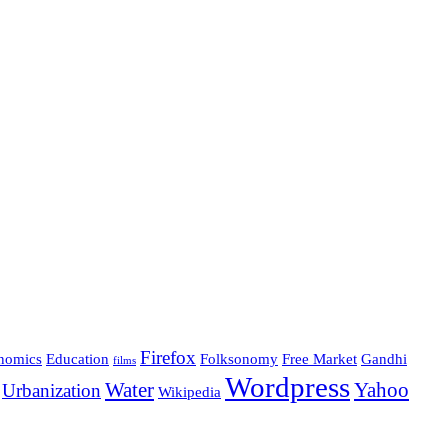
Firefox
nomics
Education
Folksonomy
Free Market
Gandhi
films
Wordpress
Water
Yahoo
Urbanization
Wikipedia