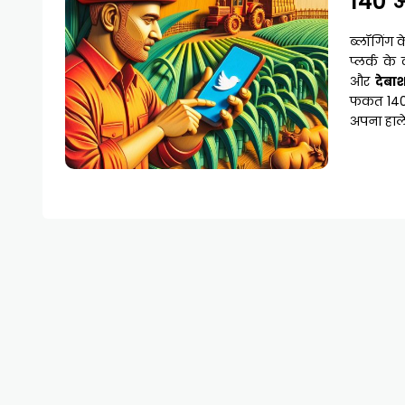
140 अ
ब्लॉगिंग 
प्लर्क के
और
देबा
फकत 140 अ
अपना हाले