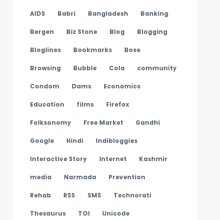
AIDS
Babri
Bangladesh
Banking
Bergen
Biz Stone
Blog
Blogging
Bloglines
Bookmarks
Bose
Browsing
Bubble
Cola
community
Condom
Dams
Economics
Education
films
Firefox
Folksonomy
Free Market
Gandhi
Google
Hindi
Indibloggies
Interactive Story
Internet
Kashmir
media
Narmada
Prevention
Rehab
RSS
SMS
Technorati
Thesaurus
TOI
Unicode