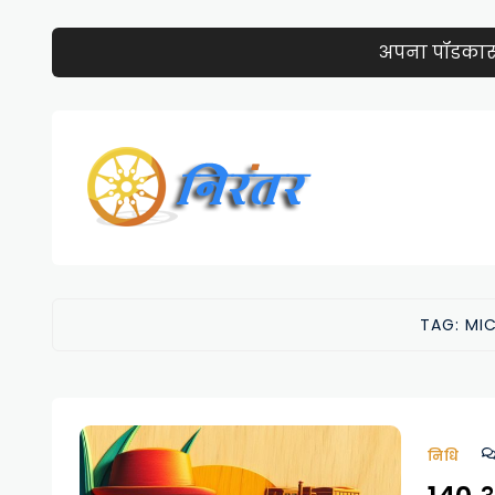
अपना पॉडकास्ट 
TAG:
MI
निधि