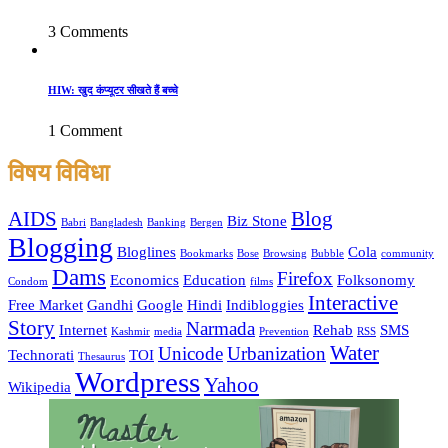
3 Comments
HIW: खुद कंप्यूटर सीखते हैं बच्चे
1 Comment
विषय विविधा
AIDS
Blog
Biz Stone
Babri
Bangladesh
Banking
Bergen
Blogging
Bloglines
Cola
Bookmarks
Bose
Browsing
Bubble
community
Dams
Firefox
Economics
Education
Folksonomy
Condom
films
Interactive
Free Market
Gandhi
Google
Hindi
Indibloggies
Story
Narmada
Internet
Rehab
SMS
Kashmir
media
Prevention
RSS
Water
Unicode
Urbanization
Technorati
TOI
Thesaurus
Wordpress
Yahoo
Wikipedia