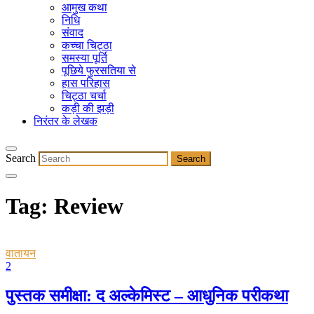
आमुख कथा
निधि
संवाद
कच्चा चिट्ठा
समस्या पूर्ति
पूछिये फुरसतिया से
हास परिहास
चिट्ठा चर्चा
कड़ी की झड़ी
निरंतर के लेखक
Search
Tag:
Review
वातायन
2
पुस्तक समीक्षा: द अल्केमिस्ट – आधुनिक परीकथा