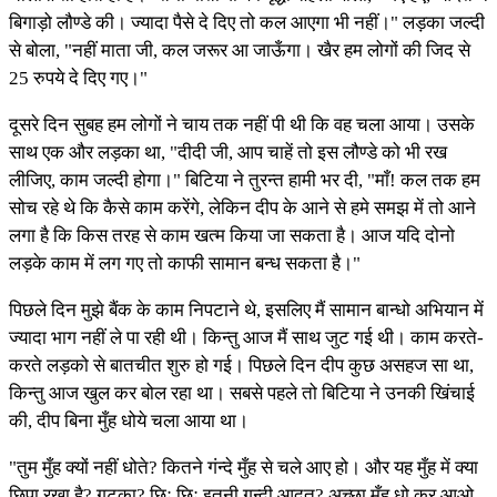
बिगाड़ो लौण्डे की। ज्यादा पैसे दे दिए तो कल आएगा भी नहीं।" लड़का जल्दी
से बोला, "नहीं माता जी, कल जरूर आ जाऊँगा। खैर हम लोगों की जिद से
25 रुपये दे दिए गए।"
दूसरे दिन सुबह हम लोगों ने चाय तक नहीं पी थी कि वह चला आया। उसके
साथ एक और लड़का था, "दीदी जी, आप चाहें तो इस लौण्डे को भी रख
लीजिए, काम जल्दी होगा।" बिटिया ने तुरन्त हामी भर दी, "माँ! कल तक हम
सोच रहे थे कि कैसे काम करेंगे, लेकिन दीप के आने से हमे समझ में तो आने
लगा है कि किस तरह से काम खत्म किया जा सकता है। आज यदि दोनो
लड़के काम में लग गए तो काफी सामान बन्ध सकता है।"
पिछले दिन मुझे बैंक के काम निपटाने थे, इसलिए मैं सामान बान्धो अभियान में
ज्यादा भाग नहीं ले पा रही थी। किन्तु आज मैं साथ जुट गई थी। काम करते-
करते लड़को से बातचीत शुरु हो गई। पिछले दिन दीप कुछ असहज सा था,
किन्तु आज खुल कर बोल रहा था। सबसे पहले तो बिटिया ने उनकी खिंचाई
की, दीप बिना मुँह धोये चला आया था।
"तुम मुँह क्यों नहीं धोते? कितने गंन्दे मुँह से चले आए हो। और यह मुँह में क्या
छिपा रखा है? गुटका? छिः छिः इतनी गन्दी आदत? अच्छा मुँह धो कर आओ,