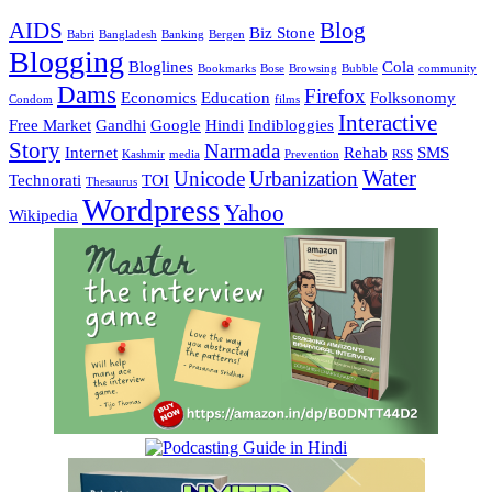
AIDS
Blog
Biz Stone
Babri
Bangladesh
Banking
Bergen
Blogging
Bloglines
Cola
Bookmarks
Bose
Browsing
Bubble
community
Dams
Firefox
Economics
Education
Folksonomy
Condom
films
Interactive
Free Market
Gandhi
Google
Hindi
Indibloggies
Story
Narmada
Internet
Rehab
SMS
Kashmir
media
Prevention
RSS
Water
Unicode
Urbanization
Technorati
TOI
Thesaurus
Wordpress
Yahoo
Wikipedia