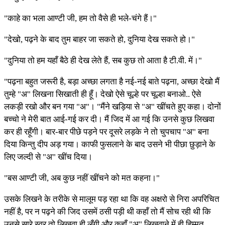
"काहे का भला आण्टी जी, हम तो वैसे ही भले-चंगे हैं।"
"देखो, पढ़ने के बाद तुम बाहर जा सकते हो, दुनिया देख सकते हो।"
"दुनिया तो हम यहाँ बैठे ही देख लेते हैं, सब कुछ तो आता है टी.वी. में।"
"पढ़ना बहुत जरूरी है, बड़ा अच्छा लगता है नई-नई बाते पढ़ना, अच्छा देखो मैं
तुम्हे "अ" लिखना सिखाती ही हूँ। देखो ऐसे चूल्हे पर चूल्हा बनाओ.. ऐसे
लकड़ी रखो और बन गया "अ"। "मैंने खड़िया से "अ" खींचते हुए कहा। दोनों
बच्चो ने मेरी बात आई-गई कर दी। मैं जिद में आ गई कि उनसे कुछ लिखवा
कर ही रहूँगी। बार-बार पीछे पड़ने पर दूसरे लड़के ने तो चुपचाप "अ" बना
दिया किन्तु दीप अड़ गया। काफी फुसलाने के बाद उसने भी पीछा छुड़ाने के
लिए जल्दी से "अ" खींच दिया।
"बस आण्टी जी, अब कुछ नहीं खींचने को मत कहना।"
उसके लिखने के तरीके से मालूम पड़ रहा था कि वह अक्षरो से निरा अपरिचित
नहीं है, पर न पढ़ने की जिद उसमें ठसी पड़ी थी कहाँ तो मैं सोच रही थी कि
उनसे सारे स्वर तो लिखवा ही लूँगी और कहाँ "अ" लिखवाने में ही हिम्मत