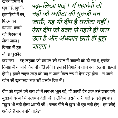
खबर दिमाग़ में
पढ़ा-लिखा पाई। मैं महादेवी तो
घूम गई, झुग्गी-
नहीं जो घसीटा की गुरुजी बन
झोपड़ियों में ब्लू
जाऊँ, यह भी दीप है घसीटा नहीं।
फिल्म का
व्यापार, बच्चों
ऐसा दीप जो वक्त से पहले ही जल
को गिरफ्त में
उठा है और अंधकार छाते ही बुझ
लेता जाल।
जाएगा।
दिमाग़ में एक
कीड़ा घुसपैठ
कर गया… यह लड़का जो बचपने की खोल में जवानी को ढो रहा है, इसके
दिमाग़ में न जाने कितनी गाँठें होंगी। इसकी निगाहें न जाने क्या देखना चाहती
होंगी। हमारे सहज लाड़ को यह न जाने किस रूप में देख रहा होगा। न जाने
कौन सी खुराफात चल रही इसके दिल में।
दीप को पढ़ाने की बात तो मैं लगभग भूल गई, हाँ काफी देर तक उसे शराब की
बुराइयों के बारे में प्रवचन देती रही। लेकिन उसने सारी बाते झाड़ते हुए कहा,
"कुछ भी नहीं होता आण्टी जी। सराब पीने से कुछ भी बुरा नहीं होए। हम कोई
अकेले हैं सराब पीने वाले?"