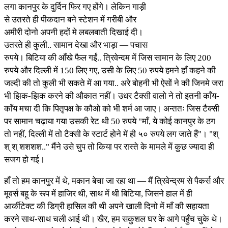
लगा कानपुर के दुर्दिन फिर गए होंगे। लेकिन गाड़ी
से उतरते ही पीकदान बने स्टेशन में गरीबी और
अमीरी दोनो अपनी हदों मे लबलबाती दिखाई दी।
उतरते ही कुली.. सामान देखा और भाड़ा — पचास
रुपये। बिटिया की आँखे फैल गईं.. त्रिवेन्दम में जिस सामान के लिए 200
रुपये और दिल्ली में 150 लिए गए, उसी के लिए 50 रुपये हमने हाँ कहने की
जल्दी की तो कुली भी सकते में आ गया.. अरे बोहनी भी ऐसों ने की जिनमे जरा
भी झिक-झिक करने की औकात नहीं। उधर टैक्सी वालो ने तो इतनी काँय-
काँय मचा दी कि पितृपक्ष के कौओ को भी शर्म आ जाए। अन्ततः जिस टैक्सी
पर सामान चढ़ाया गया उसकी रेट थी 50 रुपये "माँ, ये कोई कानपुर के ठग
तो नहीं, दिल्ली में तो टैक्सी के स्टार्ट होने में ही ५० रुपये लग जाते हैं"। "श्
श् श् शशशश.." मैंने उसे चुप तो किया पर रास्ते के मामले में कुछ ज्यादा ही
सजग हो गई।
हाँ तो हम कानपुर में थे, मकान बेचा जा रहा था — मैं त्रिवेन्द्रम से पैकर्स और
मूवर्स बहू के रूप में हाजिर थी, साथ में थी बिटिया, जिसने हाल में ही
आर्कीटेक्ट की डिग्री हासिल की थी अपने खाली दिनो में माँ की सहायता
करने साथ-साथ चली आई थी। खैर, हम सकुशल घर के आगे पहुँच चुके थे।