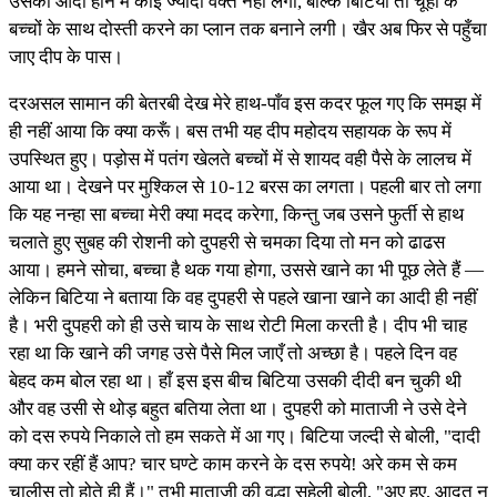
उसका आदी होने में कोई ज्यादा वक्त नहीं लगा, बल्कि बिटिया तो चूहों के
बच्चों के साथ दोस्ती करने का प्लान तक बनाने लगी। खैर अब फिर से पहुँचा
जाए दीप के पास।
दरअसल सामान की बेतरबी देख मेरे हाथ-पाँव इस कदर फूल गए कि समझ में
ही नहीं आया कि क्या करूँ। बस तभी यह दीप महोदय सहायक के रूप में
उपस्थित हुए। पड़ोस में पतंग खेलते बच्चों में से शायद वही पैसे के लालच में
आया था। देखने पर मुश्किल से 10-12 बरस का लगता। पहली बार तो लगा
कि यह नन्हा सा बच्चा मेरी क्या मदद करेगा, किन्तु जब उसने फुर्ती से हाथ
चलाते हुए सुबह की रोशनी को दुपहरी से चमका दिया तो मन को ढाढस
आया। हमने सोचा, बच्चा है थक गया होगा, उससे खाने का भी पूछ लेते हैं —
लेकिन बिटिया ने बताया कि वह दुपहरी से पहले खाना खाने का आदी ही नहीं
है। भरी दुपहरी को ही उसे चाय के साथ रोटी मिला करती है। दीप भी चाह
रहा था कि खाने की जगह उसे पैसे मिल जाएँ तो अच्छा है। पहले दिन वह
बेहद कम बोल रहा था। हाँ इस इस बीच बिटिया उसकी दीदी बन चुकी थी
और वह उसी से थोड़ बहुत बतिया लेता था। दुपहरी को माताजी ने उसे देने
को दस रुपये निकाले तो हम सकते में आ गए। बिटिया जल्दी से बोली, "दादी
क्या कर रहीं हैं आप? चार घण्टे काम करने के दस रुपये! अरे कम से कम
चालीस तो होते ही हैं।" तभी माताजी की वृद्धा सहेली बोली, "अए हए, आदत न