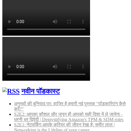
नवीन पॉडकास्ट
अनुभवों की बुनियाद परः हाज़िर है हमारी नई पुस्तक "पॉडकास्टिंग कैसे
करें?"
S2E2: आपका कौशल और जुनून ही आपको सही दिशा में ले जायेगा -
धरनी धर द्विवेदी | Demystifying Amazon's TPM & SDM roles
S2E1: नेटवर्किंग आपके करियर की जीवन रेखा है: समीर लाल |
Networking is the Lifeline of your career