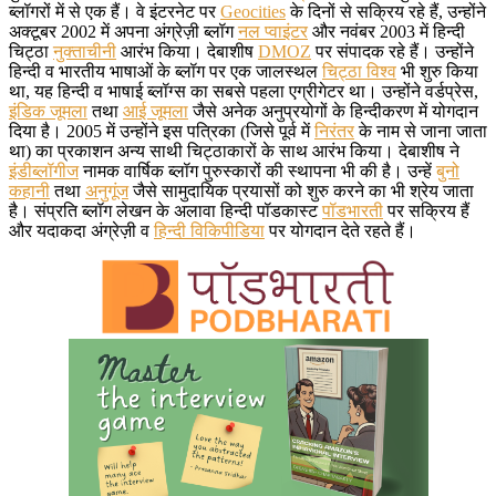
ब्लॉगरों में से एक हैं। वे इंटरनेट पर
Geocities
के दिनों से सक्रिय रहे हैं, उन्होंने
अक्टूबर 2002 में अपना अंग्रेज़ी ब्लॉग
नल प्वाइंटर
और नवंबर 2003 में हिन्दी
चिट्ठा
नुक्ताचीनी
आरंभ किया। देबाशीष
DMOZ
पर संपादक रहे हैं। उन्होंने
हिन्दी व भारतीय भाषाओं के ब्लॉग पर एक जालस्थल
चिट्ठा विश्व
भी शुरु किया
था, यह हिन्दी व भाषाई ब्लॉग्स का सबसे पहला एग्रीगेटर था। उन्होंने वर्डप्रेस,
इंडिक जूमला
तथा
आई जूमला
जैसे अनेक अनुप्रयोगों के हिन्दीकरण में योगदान
दिया है। 2005 में उन्होंने इस पत्रिका (जिसे पूर्व में
निरंतर
के नाम से जाना जाता
था) का प्रकाशन अन्य साथी चिट्ठाकारों के साथ आरंभ किया। देबाशीष ने
इंडीब्लॉगीज
नामक वार्षिक ब्लॉग पुरुस्कारों की स्थापना भी की है। उन्हें
बुनो
कहानी
तथा
अनुगूंज
जैसे सामुदायिक प्रयासों को शुरु करने का भी श्रेय जाता
है। संप्रति ब्लॉग लेखन के अलावा हिन्दी पॉडकास्ट
पॉडभारती
पर सक्रिय हैं
और यदाकदा अंग्रेज़ी व
हिन्दी विकिपीडिया
पर योगदान देते रहते हैं।