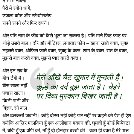
नाभी में नथनी,
पैरों में रंगीन धागे,
उजला कोट और स्टेथोस्कोप,
सपने सपने और फिर सपने।
और पति नाम के जीव को कैसे भूला जा सकता है। पति माने फिट फाट पर
थोड़े उडते बाल। दौरे और मीटिंग़्स, लगातार फोन – खाना खाते वक्त, सुबह
टहलते वक्त, ओफ़िस जाते वक्त, सुबह के वक्त, शाम के वक्त, रात के वक्त,
मुझसे बात करते वक्त, मुझसे प्यार करते वक्त।
और इन सब के
मेरी आँखें चैट खुमार में मुन्दती हैं।
बीच टँगी मैं।
कूल्हे का दर्द बुझ जाता है। चेहरे
बीस साला नहीं
पचास साला।
पर दिव्य मुस्कान बिखर जाती है।
किटी पार्टी और
ब्रिज, रंगे बाल
और ढलकती जवानी। कोई दोस्त नहीं कोई यार नहीं पर कहने को ऐश ही ऐश
क्योंकि आखिर मालकिन हूँ एक आलीशान मकान की, घूमती हूँ फोर्ड फियेस्टा
में, बीबी हूँ एक वीपी की, माँ हूँ दो होनहार बच्चों की। वक्त ही वक्त है मेरे पास