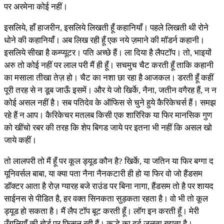
पर अरमेना कोई नहीं।
इसलिये, हाँ हाजरीन, इसलिये लिखती हूँ कहानियाँ। पहले लिखती थी रोने
धोने की कहानियाँ। अब लिख रही हूँ एक नये ज़माने की मॉडर्न कहानी।
इसलिये सीखा है कम्प्यूटर। पति अच्छे हैं। ला दिया है लैपटॉप। तो, भाइयों
अरु तो कोई नहीं पर लाल परी मैं ही हूँ। सचमुच चैट करती हूँ ताकि कहानी
का मसाला तीखा तेज़ हो। चैट का नशा छा रहा है आजकल। डरती हूँ कहीं
पूरी तरह से न डूब जाऊँ इसमें। और ये जो खिर्के, नैना, जतीन वगैरह हैं, न न
कोई असल नहीं है। सब पतिदेव के ऑफिस से चुने हुये कैरिकेचर्स हैं। समझ
रहे हैं न आप। कैरिकेचर मतलब किसी एक शारिरिक या फिर मानसिक गुण
को खींचो रबर की तरह कि शेप बिगड जाये पर इतना भी नहीं कि असल खो
जाये कहीं।
तो लालपरी तो मैं हूँ पर कूल ड्यूड कौन है? खिर्के, या जतिन या फिर बग्गा द
यूनिवर्सल बाबा, या क्या पता नैना नैनकटारी ही हो या फिर वो जो हैंडसम
डॉक्टर आता है रोज़ ग्यारह बजे राउंड पर बिना नागा, हैंडसम तो है पर शायद
साईनस से पीडित है, हर वक्त सिनकता सुड़कता रहता है। वो भी तो कूल
ड्यूड हो सकता है। मैं लैप टॉप बूट करती हूँ। लॉग इन करती हूँ। मेरी
उँगलियाँ की बोर्ड पर फिसल रही हैं। कूल्हे का दर्द जलता बुझता है।