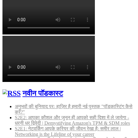
नवीन पॉडकास्ट
अनुभवों की बुनियाद परः हाज़िर है हमारी नई पुस्तक "पॉडकास्टिंग कैसे
करें?"
S2E2: आपका कौशल और जुनून ही आपको सही दिशा में ले जायेगा -
धरनी धर द्विवेदी | Demystifying Amazon's TPM & SDM roles
S2E1: नेटवर्किंग आपके करियर की जीवन रेखा है: समीर लाल |
Networking is the Lifeline of your career