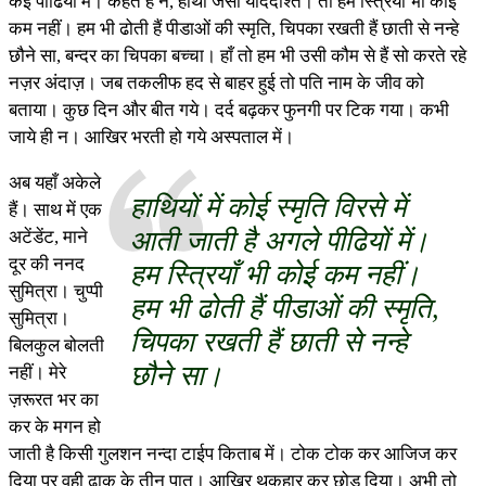
कई पीढियों में। कहते हैं न, हाथी जैसी याददाश्त। तो हम स्त्रियाँ भी कोई
कम नहीं। हम भी ढोती हैं पीडाओं की स्मृति, चिपका रखती हैं छाती से नन्हे
छौने सा, बन्दर का चिपका बच्चा। हाँ तो हम भी उसी कौम से हैं सो करते रहे
नज़र अंदाज़। जब तकलीफ हद से बाहर हुई तो पति नाम के जीव को
बताया। कुछ दिन और बीत गये। दर्द बढ़कर फुनगी पर टिक गया। कभी
जाये ही न। आखिर भरती हो गये अस्पताल में।
अब यहाँ अकेले
हाथियों में कोई स्मृति विरसे में
हैं। साथ में एक
आती जाती है अगले पीढियों में।
अटेंडेंट, माने
दूर की ननद
हम स्त्रियाँ भी कोई कम नहीं।
सुमित्रा। चुप्पी
हम भी ढोती हैं पीडाओं की स्मृति,
सुमित्रा।
चिपका रखती हैं छाती से नन्हे
बिलकुल बोलती
छौने सा।
नहीं। मेरे
ज़रूरत भर का
कर के मगन हो
जाती है किसी गुलशन नन्दा टाईप किताब में। टोक टोक कर आजिज कर
दिया पर वही ढाक के तीन पात। आखिर थकहार कर छोड दिया। अभी तो