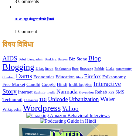
3 Comments
HIW: खुद कंप्यूटर सीखते हैं बच्चे
1 Comment
विषय विविधा
AIDS
Blog
Biz Stone
Babri
Bangladesh
Banking
Bergen
Blogging
Bloglines
Cola
Bookmarks
Bose
Browsing
Bubble
community
Dams
Firefox
Economics
Education
Folksonomy
Condom
films
Interactive
Free Market
Gandhi
Google
Hindi
Indibloggies
Story
Narmada
Internet
Rehab
SMS
Kashmir
media
Prevention
RSS
Water
Unicode
Urbanization
Technorati
TOI
Thesaurus
Wordpress
Yahoo
Wikipedia