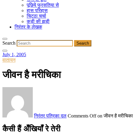
पूछिये फुरसतिया से
हास परिहास
चिट्ठा चर्चा
कड़ी की झड़ी
निरंतर के लेखक
Search
July 1, 2005
वातायन
जीवन है मरीचिका
निरंतर पत्रिका दल
Comments Off
on जीवन है मरीचिका
कैसी हैं अँखियाँ रे तेरी