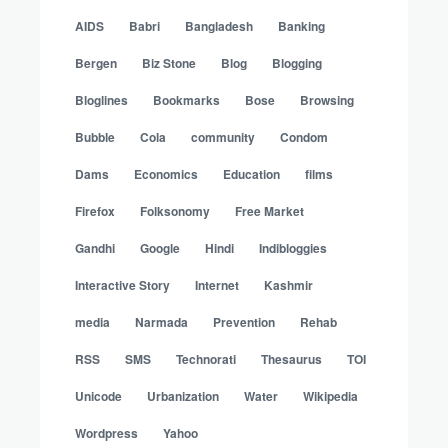
AIDS
Babri
Bangladesh
Banking
Bergen
Biz Stone
Blog
Blogging
Bloglines
Bookmarks
Bose
Browsing
Bubble
Cola
community
Condom
Dams
Economics
Education
films
Firefox
Folksonomy
Free Market
Gandhi
Google
Hindi
Indibloggies
Interactive Story
Internet
Kashmir
media
Narmada
Prevention
Rehab
RSS
SMS
Technorati
Thesaurus
TOI
Unicode
Urbanization
Water
Wikipedia
Wordpress
Yahoo