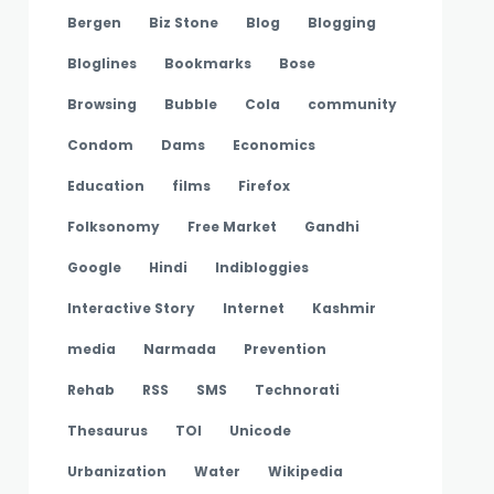
Bergen
Biz Stone
Blog
Blogging
Bloglines
Bookmarks
Bose
Browsing
Bubble
Cola
community
Condom
Dams
Economics
Education
films
Firefox
Folksonomy
Free Market
Gandhi
Google
Hindi
Indibloggies
Interactive Story
Internet
Kashmir
media
Narmada
Prevention
Rehab
RSS
SMS
Technorati
Thesaurus
TOI
Unicode
Urbanization
Water
Wikipedia