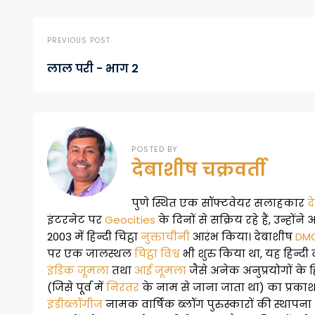
PREVIOUS POST
लाल परी - भाग 2
POSTED BY
देबाशीष चक्रवर्ती
पुणे स्थित एक सॉफ्टवेयर सलाहकार
द
इंटरनेट पर
Geocities
के दिनों से सक्रिय रहे हैं, उन्होंने
2003 में हिन्दी चिट्ठा
नुक्ताचीनी
आरंभ किया। देबाशीष
DM
पर एक जालस्थल
चिट्ठा विश्व
भी शुरु किया था, यह हिन्दी व
इंडिक जूमला
तथा
आई जूमला
जैसे अनेक अनुप्रयोगों के ह
(जिसे पूर्व में
निरंतर
के नाम से जाना जाता था) का प्रकाश
इंडीब्लॉगीज
नामक वार्षिक ब्लॉग पुरुस्कारों की स्थापना भी