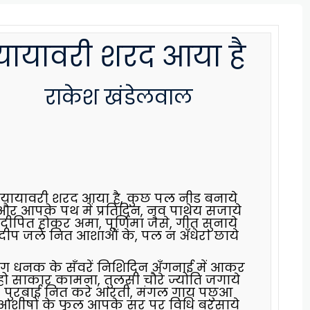
यायावरी शरद आया है
राकेश खंडेलवाल
यायावरी शरद आया है, कुछ पल नीड बनाये
और आपके पथ में प्रतिदिन, नव पाथेय सजाये
दीपित होकर अमा, पूर्णिमा जैसे, गीत सुनाये
दीप जलें नित आशाओं के, पल न अँधेरा छाये
ंग धनक के सँवरें निशिदिन अँगनाई में आकर
हो साकार कामना, तुलसी चौरे ज्योति जगाये
पुरबाई नित करे आरती, मंगल गाय पछुआ
आशीषों के फूल आपके सर पर विधि बरसाये