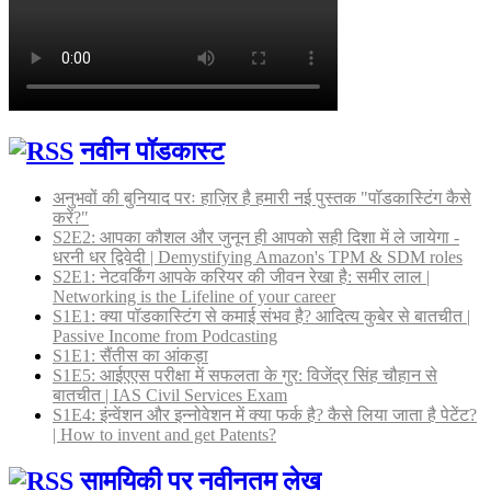
नवीन पॉडकास्ट
अनुभवों की बुनियाद परः हाज़िर है हमारी नई पुस्तक "पॉडकास्टिंग कैसे
करें?"
S2E2: आपका कौशल और जुनून ही आपको सही दिशा में ले जायेगा -
धरनी धर द्विवेदी | Demystifying Amazon's TPM & SDM roles
S2E1: नेटवर्किंग आपके करियर की जीवन रेखा है: समीर लाल |
Networking is the Lifeline of your career
S1E1: क्या पॉडकास्टिंग से कमाई संभव है? आदित्य कुबेर से बातचीत |
Passive Income from Podcasting
S1E1: सैंतीस का आंकड़ा
S1E5: आईएएस परीक्षा में सफलता के गुर: विजेंद्र सिंह चौहान से
बातचीत | IAS Civil Services Exam
S1E4: इंन्वेंशन और इन्नोवेशन में क्या फर्क है? कैसे लिया जाता है पेटेंट?
| How to invent and get Patents?
सामयिकी पर नवीनतम लेख