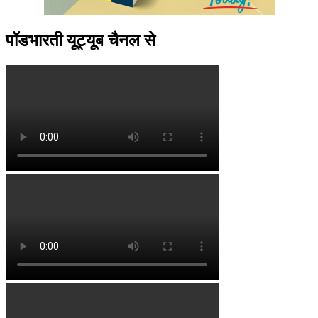
पॉडभारती यूट्यूब चैनल से