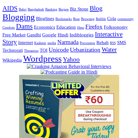
AIDS
Blog
Biz Stone
Babri
Bangladesh
Banking
Bergen
Blogging
Bloglines
Cola
Bookmarks
Bose
Browsing
Bubble
community
Dams
Firefox
Economics
Education
Folksonomy
Condom
films
Interactive
Free Market
Gandhi
Google
Hindi
Indibloggies
Story
Narmada
Internet
Rehab
SMS
Kashmir
media
Prevention
RSS
Water
Unicode
Urbanization
Technorati
TOI
Thesaurus
Wordpress
Yahoo
Wikipedia