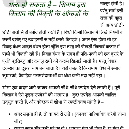
भला हो सकता है – सिवाय इस
मालूम होती है।
परंतु शामें इसी
किताब की बिक्री के आंकड़ों के
तरह की बहुत
सी अन्य छोटी-
छोटी बातों से ही बर्बाद होती रहती हैं। रिश्ते किसी किताब में लिखे नियमों व
उसमें दर्शाए गए उदाहरणों से नहीं बनते-बिगड़ते। अगर ऐसा होता तो हर
विवाह बंधन आदर्श बंधन होता चूँकि इस तरह की सैकड़ों किताबें बाजार में
पहले भी बिकती रही हैं। विवाह बंधन के समय ही पति-पत्नी को एक दूसरे के
प्रति प्रतिबद्ध और दयालु रहने की कसमें खिलाई जाती हैं। परंतु विवाह
टकराव का दूसरा नाम बन जाता है। यही वजह है कि तमाम विश्व में समाज
सुधारकों, वैवाहिक-परामर्शदाताओं का धंधा कभी मंदा नहीं पड़ा।
शोभा एक कदम आगे जाकर आपको सीधे-सीधे उपदेश देने लगती हैं। पूरी
किताब में ऐसे फूहड़ उपदेशों की भरमार है। कुछ उपदेश आपकी खातिर
उद्घृत करते हैं, और कोष्ठक में शोभा से स्पष्टीकरण मांगते हैं –
अगर लड़ना ही है, तो कायदे से लड़ें। (कायदा पारिभाषित करेंगी शोभा
जी?)
झगड़ा साफ़ और उसी मुद्दे पर हो। (झगड़ा गंदा भी होता है, या गंदा ही