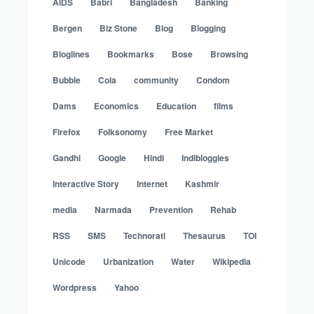
AIDS
Babri
Bangladesh
Banking
Bergen
Biz Stone
Blog
Blogging
Bloglines
Bookmarks
Bose
Browsing
Bubble
Cola
community
Condom
Dams
Economics
Education
films
Firefox
Folksonomy
Free Market
Gandhi
Google
Hindi
Indibloggies
Interactive Story
Internet
Kashmir
media
Narmada
Prevention
Rehab
RSS
SMS
Technorati
Thesaurus
TOI
Unicode
Urbanization
Water
Wikipedia
Wordpress
Yahoo