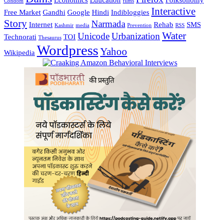
Condom
films
Interactive
Free Market
Gandhi
Google
Hindi
Indibloggies
Story
Narmada
Internet
Rehab
SMS
Kashmir
media
Prevention
RSS
Water
Unicode
Urbanization
Technorati
TOI
Thesaurus
Wordpress
Yahoo
Wikipedia