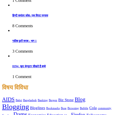
1 Comment
हिन्दी समांतर कोश: एक विराट प्रयास
8 Comments
गालिब छुटी शराब : भाग 1
3 Comments
HIW: खुद कंप्यूटर सीखते हैं बच्चे
1 Comment
विषय विविधा
AIDS
Blog
Biz Stone
Babri
Bangladesh
Banking
Bergen
Blogging
Bloglines
Cola
Bookmarks
Bose
Browsing
Bubble
community
Dams
Firefox
Economics
Education
Folksonomy