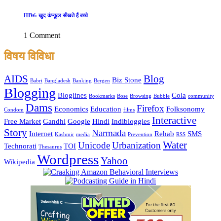
HIW: खुद कंप्यूटर सीखते हैं बच्चे
1 Comment
विषय विविधा
AIDS
Blog
Biz Stone
Babri
Bangladesh
Banking
Bergen
Blogging
Bloglines
Cola
Bookmarks
Bose
Browsing
Bubble
community
Dams
Firefox
Economics
Education
Folksonomy
Condom
films
Interactive
Free Market
Gandhi
Google
Hindi
Indibloggies
Story
Narmada
Internet
Rehab
SMS
Kashmir
media
Prevention
RSS
Water
Unicode
Urbanization
Technorati
TOI
Thesaurus
Wordpress
Yahoo
Wikipedia