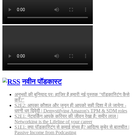
नवीन पॉडकास्ट
अनुभवों की बुनियाद परः हाज़िर है हमारी नई पुस्तक "पॉडकास्टिंग कैसे
करें?"
S2E2: आपका कौशल और जुनून ही आपको सही दिशा में ले जायेगा -
धरनी धर द्विवेदी | Demystifying Amazon's TPM & SDM roles
S2E1: नेटवर्किंग आपके करियर की जीवन रेखा है: समीर लाल |
Networking is the Lifeline of your career
S1E1: क्या पॉडकास्टिंग से कमाई संभव है? आदित्य कुबेर से बातचीत |
Passive Income from Podcasting