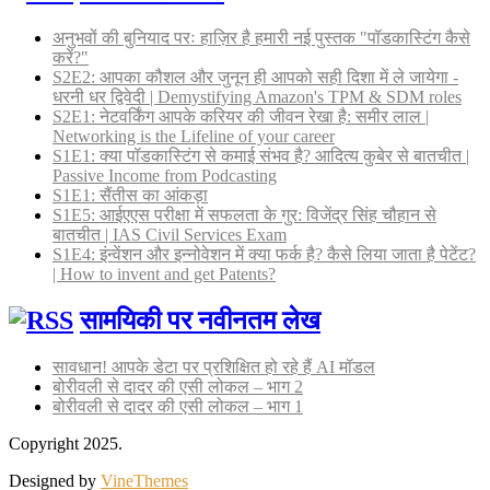
अनुभवों की बुनियाद परः हाज़िर है हमारी नई पुस्तक "पॉडकास्टिंग कैसे
करें?"
S2E2: आपका कौशल और जुनून ही आपको सही दिशा में ले जायेगा -
धरनी धर द्विवेदी | Demystifying Amazon's TPM & SDM roles
S2E1: नेटवर्किंग आपके करियर की जीवन रेखा है: समीर लाल |
Networking is the Lifeline of your career
S1E1: क्या पॉडकास्टिंग से कमाई संभव है? आदित्य कुबेर से बातचीत |
Passive Income from Podcasting
S1E1: सैंतीस का आंकड़ा
S1E5: आईएएस परीक्षा में सफलता के गुर: विजेंद्र सिंह चौहान से
बातचीत | IAS Civil Services Exam
S1E4: इंन्वेंशन और इन्नोवेशन में क्या फर्क है? कैसे लिया जाता है पेटेंट?
| How to invent and get Patents?
सामयिकी पर नवीनतम लेख
सावधान! आपके डेटा पर प्रशिक्षित हो रहे हैं AI मॉडल
बोरीवली से दादर की एसी लोकल – भाग 2
बोरीवली से दादर की एसी लोकल – भाग 1
Copyright 2025.
Designed by
VineThemes