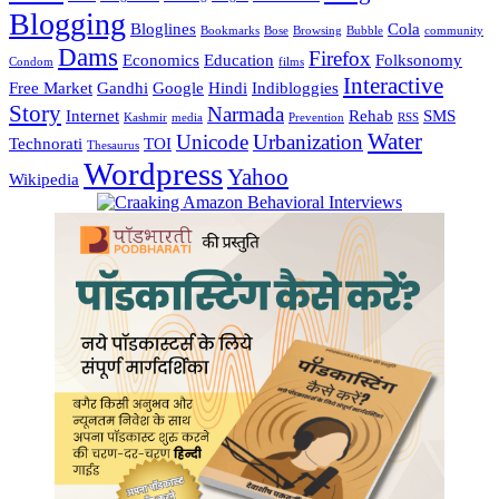
Blogging
Bloglines
Cola
Bookmarks
Bose
Browsing
Bubble
community
Dams
Firefox
Economics
Education
Folksonomy
Condom
films
Interactive
Free Market
Gandhi
Google
Hindi
Indibloggies
Story
Narmada
Internet
Rehab
SMS
Kashmir
media
Prevention
RSS
Water
Unicode
Urbanization
Technorati
TOI
Thesaurus
Wordpress
Yahoo
Wikipedia