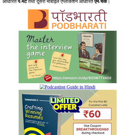
आधारित
पे-मेट
तथा दूसरा मोबाइल एप्लीकेशन आधारित
एम-चेक
।