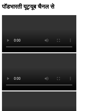
पॉडभारती यूट्यूब चैनल से