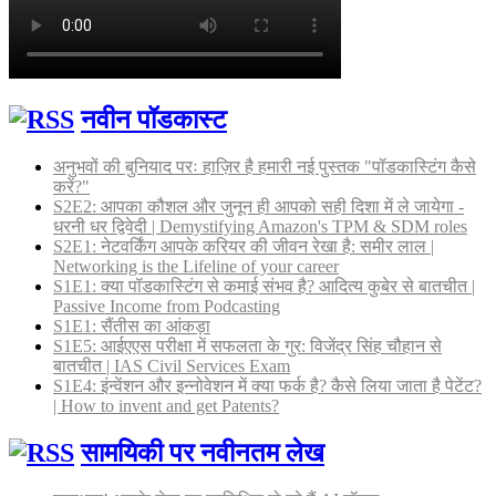
नवीन पॉडकास्ट
अनुभवों की बुनियाद परः हाज़िर है हमारी नई पुस्तक "पॉडकास्टिंग कैसे
करें?"
S2E2: आपका कौशल और जुनून ही आपको सही दिशा में ले जायेगा -
धरनी धर द्विवेदी | Demystifying Amazon's TPM & SDM roles
S2E1: नेटवर्किंग आपके करियर की जीवन रेखा है: समीर लाल |
Networking is the Lifeline of your career
S1E1: क्या पॉडकास्टिंग से कमाई संभव है? आदित्य कुबेर से बातचीत |
Passive Income from Podcasting
S1E1: सैंतीस का आंकड़ा
S1E5: आईएएस परीक्षा में सफलता के गुर: विजेंद्र सिंह चौहान से
बातचीत | IAS Civil Services Exam
S1E4: इंन्वेंशन और इन्नोवेशन में क्या फर्क है? कैसे लिया जाता है पेटेंट?
| How to invent and get Patents?
सामयिकी पर नवीनतम लेख