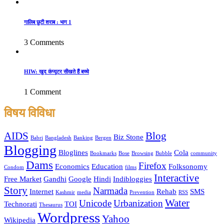
गालिब छुटी शराब : भाग 1
3 Comments
HIW: खुद कंप्यूटर सीखते हैं बच्चे
1 Comment
विषय विविधा
AIDS
Blog
Biz Stone
Babri
Bangladesh
Banking
Bergen
Blogging
Bloglines
Cola
Bookmarks
Bose
Browsing
Bubble
community
Dams
Firefox
Economics
Education
Folksonomy
Condom
films
Interactive
Free Market
Gandhi
Google
Hindi
Indibloggies
Story
Narmada
Internet
Rehab
SMS
Kashmir
media
Prevention
RSS
Water
Unicode
Urbanization
Technorati
TOI
Thesaurus
Wordpress
Yahoo
Wikipedia