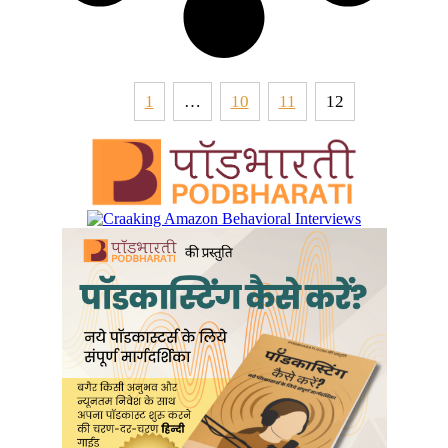
1
…
10
11
12