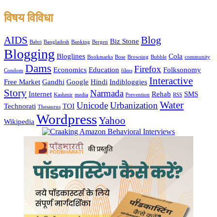
विषय विविधा
AIDS
Blog
Biz Stone
Babri
Bangladesh
Banking
Bergen
Blogging
Bloglines
Cola
Bookmarks
Bose
Browsing
Bubble
community
Dams
Firefox
Economics
Education
Folksonomy
Condom
films
Interactive
Free Market
Gandhi
Google
Hindi
Indibloggies
Story
Narmada
Internet
Rehab
SMS
Kashmir
media
Prevention
RSS
Water
Unicode
Urbanization
Technorati
TOI
Thesaurus
Wordpress
Yahoo
Wikipedia