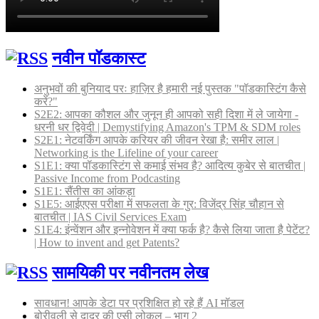
नवीन पॉडकास्ट
अनुभवों की बुनियाद परः हाज़िर है हमारी नई पुस्तक "पॉडकास्टिंग कैसे
करें?"
S2E2: आपका कौशल और जुनून ही आपको सही दिशा में ले जायेगा -
धरनी धर द्विवेदी | Demystifying Amazon's TPM & SDM roles
S2E1: नेटवर्किंग आपके करियर की जीवन रेखा है: समीर लाल |
Networking is the Lifeline of your career
S1E1: क्या पॉडकास्टिंग से कमाई संभव है? आदित्य कुबेर से बातचीत |
Passive Income from Podcasting
S1E1: सैंतीस का आंकड़ा
S1E5: आईएएस परीक्षा में सफलता के गुर: विजेंद्र सिंह चौहान से
बातचीत | IAS Civil Services Exam
S1E4: इंन्वेंशन और इन्नोवेशन में क्या फर्क है? कैसे लिया जाता है पेटेंट?
| How to invent and get Patents?
सामयिकी पर नवीनतम लेख
सावधान! आपके डेटा पर प्रशिक्षित हो रहे हैं AI मॉडल
बोरीवली से दादर की एसी लोकल – भाग 2