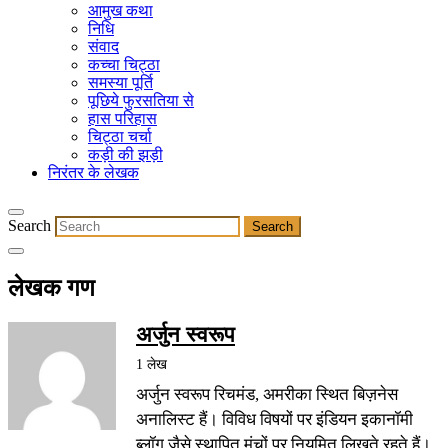
आमुख कथा
निधि
संवाद
कच्चा चिट्ठा
समस्या पूर्ति
पूछिये फुरसतिया से
हास परिहास
चिट्ठा चर्चा
कड़ी की झड़ी
निरंतर के लेखक
Search
लेखक गण
अर्जुन स्वरूप
1 लेख
अर्जुन स्वरूप रिचमंड, अमरीका स्थित बिज़नेस
अनालिस्ट हैं। विविध विषयों पर इंडियन इकानॉमी
ब्लॉग जैसे स्थापित मंचों पर नियमित लिखते रहते हैं।