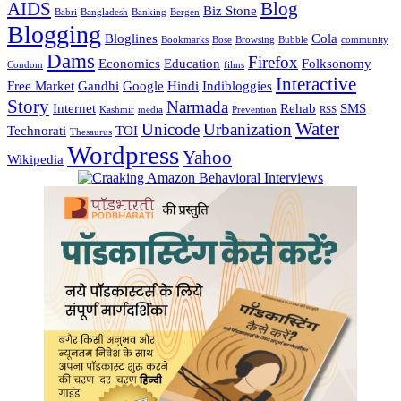
AIDS
Blog
Biz Stone
Babri
Bangladesh
Banking
Bergen
Blogging
Bloglines
Cola
Bookmarks
Bose
Browsing
Bubble
community
Dams
Firefox
Economics
Education
Folksonomy
Condom
films
Interactive
Free Market
Gandhi
Google
Hindi
Indibloggies
Story
Narmada
Internet
Rehab
SMS
Kashmir
media
Prevention
RSS
Water
Unicode
Urbanization
Technorati
TOI
Thesaurus
Wordpress
Yahoo
Wikipedia