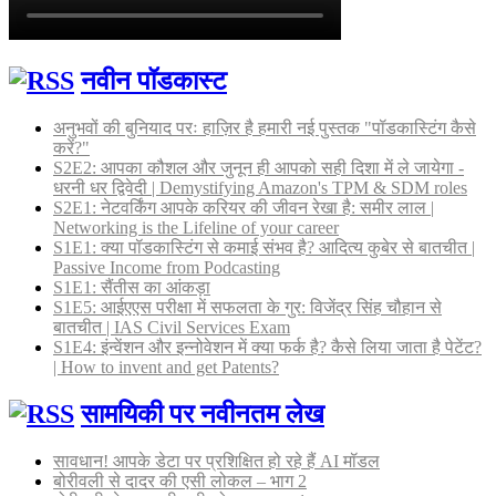
नवीन पॉडकास्ट
अनुभवों की बुनियाद परः हाज़िर है हमारी नई पुस्तक "पॉडकास्टिंग कैसे
करें?"
S2E2: आपका कौशल और जुनून ही आपको सही दिशा में ले जायेगा -
धरनी धर द्विवेदी | Demystifying Amazon's TPM & SDM roles
S2E1: नेटवर्किंग आपके करियर की जीवन रेखा है: समीर लाल |
Networking is the Lifeline of your career
S1E1: क्या पॉडकास्टिंग से कमाई संभव है? आदित्य कुबेर से बातचीत |
Passive Income from Podcasting
S1E1: सैंतीस का आंकड़ा
S1E5: आईएएस परीक्षा में सफलता के गुर: विजेंद्र सिंह चौहान से
बातचीत | IAS Civil Services Exam
S1E4: इंन्वेंशन और इन्नोवेशन में क्या फर्क है? कैसे लिया जाता है पेटेंट?
| How to invent and get Patents?
सामयिकी पर नवीनतम लेख
सावधान! आपके डेटा पर प्रशिक्षित हो रहे हैं AI मॉडल
बोरीवली से दादर की एसी लोकल – भाग 2