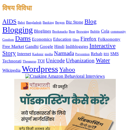
विषय विविधा
AIDS
Blog
Biz Stone
Babri
Bangladesh
Banking
Bergen
Blogging
Bloglines
Cola
Bookmarks
Bose
Browsing
Bubble
community
Dams
Firefox
Economics
Education
Folksonomy
Condom
films
Interactive
Free Market
Gandhi
Google
Hindi
Indibloggies
Story
Narmada
Internet
Rehab
SMS
Kashmir
media
Prevention
RSS
Water
Unicode
Urbanization
Technorati
TOI
Thesaurus
Wordpress
Yahoo
Wikipedia