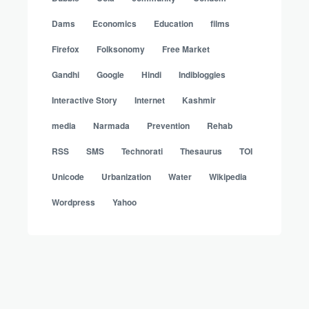
Dams
Economics
Education
films
Firefox
Folksonomy
Free Market
Gandhi
Google
Hindi
Indibloggies
Interactive Story
Internet
Kashmir
media
Narmada
Prevention
Rehab
RSS
SMS
Technorati
Thesaurus
TOI
Unicode
Urbanization
Water
Wikipedia
Wordpress
Yahoo