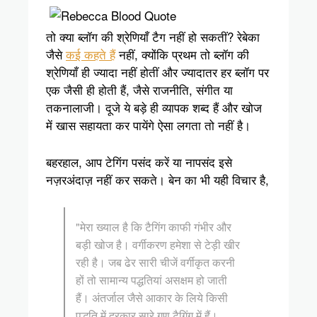
तो क्या ब्लॉग की श्रेणियाँ टैग नहीं हो सकतीं? रेबेका
जैसे
कई कहते हैं
नहीं, क्योंकि प्रथम तो ब्लॉग की
श्रेणियाँ ही ज्यादा नहीं होतीं और ज्यादातर हर ब्लॉग पर
एक जैसी ही होती हैं, जैसे राजनीति, संगीत या
तकनालाजी। दूजे ये बड़े ही व्यापक शब्द हैं और खोज
में खास सहायता कर पायेंगे ऐसा लगता तो नहीं है।
बहरहाल, आप टेगिंग पसंद करें या नापसंद इसे
नज़रअंदाज़ नहीं कर सकते। बेन का भी यही विचार है,
"मेरा ख्याल है कि टैगिंग काफी गंभीर और
बड़ी खोज है। वर्गीकरण हमेशा से टेड़ी खीर
रही है। जब ढेर सारी चीजें वर्गीकृत करनी
हों तो सामान्य पद्धतियां असक्षम हो जाती
हैं। अंतर्जाल जैसे आकार के लिये किसी
पद्धति में दरकार सारे गुण टैगिंग में हैं।