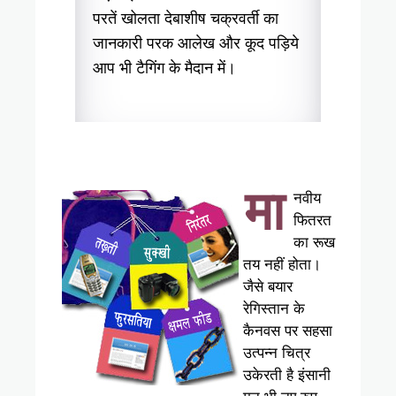
परतें खोलता देबाशीष चक्रवर्ती का
जानकारी परक आलेख और कूद पड़िये
आप भी टैगिंग के मैदान में।
मा
नवीय
फितरत
का रूख
तय नहीं होता।
जैसे बयार
रेगिस्तान के
कैनवस पर सहसा
उत्पन्न चित्र
उकेरती है इंसानी
मन भी नए रुप