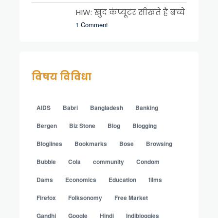
HIW: खुद कंप्यूटर सीखते हैं बच्चे
1 Comment
विषय विविधा
AIDS
Babri
Bangladesh
Banking
Bergen
Biz Stone
Blog
Blogging
Bloglines
Bookmarks
Bose
Browsing
Bubble
Cola
community
Condom
Dams
Economics
Education
films
Firefox
Folksonomy
Free Market
Gandhi
Google
Hindi
Indibloggies