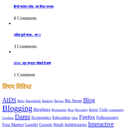
हिन्दी समांतर कोश: एक विराट प्रयास
8 Comments
गालिब छुटी शराब : भाग 1
3 Comments
HIW: खुद कंप्यूटर सीखते हैं बच्चे
1 Comment
विषय विविधा
AIDS
Blog
Biz Stone
Babri
Bangladesh
Banking
Bergen
Blogging
Bloglines
Cola
Bookmarks
Bose
Browsing
Bubble
community
Dams
Firefox
Economics
Education
Folksonomy
Condom
films
Interactive
Free Market
Gandhi
Google
Hindi
Indibloggies