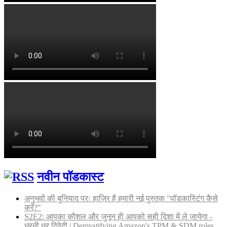
नवीन पॉडकास्ट
अनुभवों की बुनियाद परः हाज़िर है हमारी नई पुस्तक "पॉडकास्टिंग कैसे
करें?"
S2E2: आपका कौशल और जुनून ही आपको सही दिशा में ले जायेगा -
धरनी धर द्विवेदी | Demystifying Amazon's TPM & SDM roles