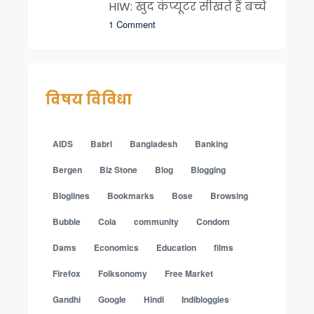
HIW: खुद कंप्यूटर सीखते हैं बच्चे
1 Comment
विषय विविधा
AIDS
Babri
Bangladesh
Banking
Bergen
Biz Stone
Blog
Blogging
Bloglines
Bookmarks
Bose
Browsing
Bubble
Cola
community
Condom
Dams
Economics
Education
films
Firefox
Folksonomy
Free Market
Gandhi
Google
Hindi
Indibloggies