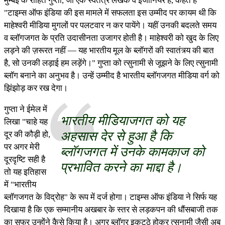
मुम्बई के रोहित गुप्ता, जो एक स्वतंत्र लेखक व ईंजीनियर हैं, कहते हैं
"टाइम्स ऑफ इंडिया की इस मामले में सफलता इस उम्मीद पर कायम थी कि
माहेश्वरी मीडिया मुगलों पर पलटवार न कर पायेंगे। यहीं उनकी बदलते समय
व ब्लॉगजगत के प्रति उदासीनता उजागर होती है। माहेश्वरी को खुद के लिए
लड़ने की ज़रूरत नहीं — यह भारतीय मूल के ब्लॉगरों की स्वातंत्र्य की बात
है, सो उनकी लड़ाई हम लड़ेंगे।" गुप्ता को त्सुनामी से जूझने के लिए त्सुनामी
ब्लॉग बनाने का अनुभव है। उन्हें उम्मीद है भारतीय ब्लॉगजगत मीडिया वर्ग को
झिंझोड़ कर रख देगा।
गुप्ता ने ईमेल में
भारतीय मीडियाजगत को यह
लिखा "चाहे यह
अहसास देर से हुआ है कि
दूर की कौड़ी हो,
पर अगर मेरी
ब्लॉगजगत में उनके कामकाज को
दूरदृष्टि सही है
प्रभावित करने का माद्दा है।
तो यह इतिहास
में "भारतीय
ब्लॉगजगत के विद्रोह" के रूप में दर्ज होगा। टाइम्स ऑफ इंडिया ने सिर्फ यह
दिखाया है कि एक सम्मानीय अखबार के स्तर से लड़कपन की धौंसबाजी तक
का सफर उन्होंने कैसे किया है। अगर ब्लॉगर इकट्ठे होकर त्सुनामी जैसी अब