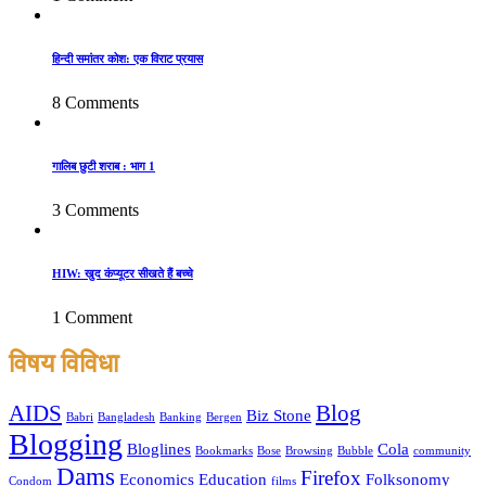
हिन्दी समांतर कोश: एक विराट प्रयास
8 Comments
गालिब छुटी शराब : भाग 1
3 Comments
HIW: खुद कंप्यूटर सीखते हैं बच्चे
1 Comment
विषय विविधा
AIDS
Blog
Biz Stone
Babri
Bangladesh
Banking
Bergen
Blogging
Bloglines
Cola
Bookmarks
Bose
Browsing
Bubble
community
Dams
Firefox
Economics
Education
Folksonomy
Condom
films