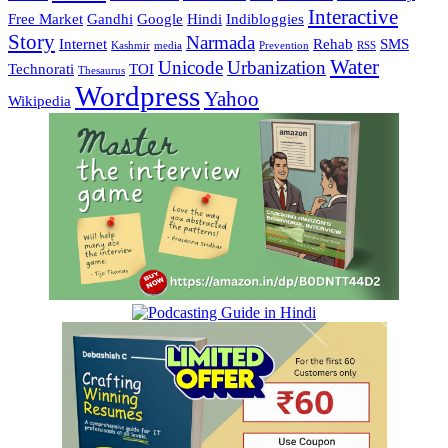
Interactive
Free Market
Gandhi
Google
Hindi
Indibloggies
Story
Narmada
Internet
Rehab
SMS
Kashmir
media
Prevention
RSS
Water
Unicode
Urbanization
Technorati
TOI
Thesaurus
Wordpress
Yahoo
Wikipedia