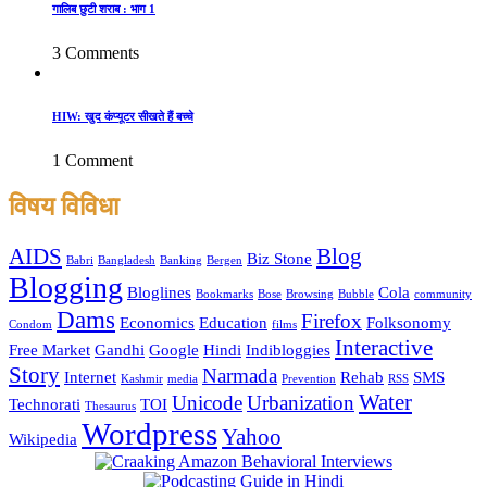
गालिब छुटी शराब : भाग 1
3 Comments
HIW: खुद कंप्यूटर सीखते हैं बच्चे
1 Comment
विषय विविधा
AIDS
Blog
Biz Stone
Babri
Bangladesh
Banking
Bergen
Blogging
Bloglines
Cola
Bookmarks
Bose
Browsing
Bubble
community
Dams
Firefox
Economics
Education
Folksonomy
Condom
films
Interactive
Free Market
Gandhi
Google
Hindi
Indibloggies
Story
Narmada
Internet
Rehab
SMS
Kashmir
media
Prevention
RSS
Water
Unicode
Urbanization
Technorati
TOI
Thesaurus
Wordpress
Yahoo
Wikipedia