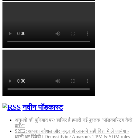
नवीन पॉडकास्ट
अनुभवों की बुनियाद परः हाज़िर है हमारी नई पुस्तक "पॉडकास्टिंग कैसे
करें?"
S2E2: आपका कौशल और जुनून ही आपको सही दिशा में ले जायेगा -
धरनी धर द्विवेदी | Demystifying Amazon's TPM & SDM roles