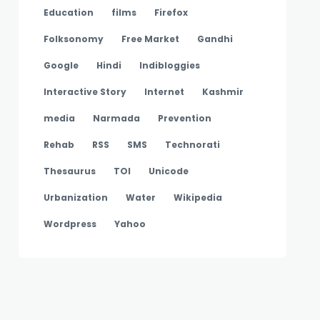
Education
films
Firefox
Folksonomy
Free Market
Gandhi
Google
Hindi
Indibloggies
Interactive Story
Internet
Kashmir
media
Narmada
Prevention
Rehab
RSS
SMS
Technorati
Thesaurus
TOI
Unicode
Urbanization
Water
Wikipedia
Wordpress
Yahoo