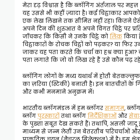
मेरा दृढ़ विश्वास है कि ब्लॉगिंग अंर्तजाल पर मह
यह उससे भी कहीं ज़्यादा है। कई चिट्ठाकार आपको
एक लेख लिखने तक सीमित नहीं रहा। कितने ऐसे स
अपने दिन की शुरुआत वे अपने विगत चिट्ठे पर प्र
जाँचकर कि किसी ने उनके चिट्ठे को
लिंक
किया ह
चिट्ठाकारों के रोचक चिट्ठों को पढ़कर? या फिर उन च
जाकर यह पता करते कि चर्चा का हश्र क्या हुआ?
पता लगाते कि जो वो लिख रहे हैं उसे कौन पढ़ रहे 
ब्लॉगिंग लोगों के मध्य यथार्थ में होती बेतकल्ल
का ज़रिया (स्टिकी) बनाती है। इन बातचीतों के गि
और कभी मनमाने अनुक्रम में।
भारतीय ब्लॉगमंडल में हम ब्लॉगर
समागम
, ब्ल
ब्लॉग
पुरस्कारों
तथा ब्लॉग
निर्देशिकाओं
और
सेवा
के पुख्ता सबूत देख सकते हैं। तथापि, असली जादू 
माध्यम से जन्म लेतीं उन बेतरतीब परिचर्चाओं और
प्राकृतिक चयन (नैचुरल सिलेक्शन) में है। इस क्षेत्र