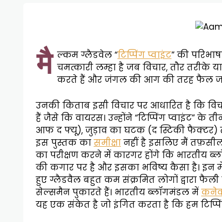
मै
ल्कम ग्लैडवेल “
टिप्पिंग प्वाइंट
” की परिभाषा 
चमत्कारी लम्हा है जब विचार, तौर तरीके य
करते हैं और जंगल की आग की तरह फैल जाते
उनकी किताब इसी विचार पर आधारित है कि विचा
हैं जैसे कि वायरस। उन्होंने “टिप्पिंग प्वाइंट” के
आफ द फ्यू), जुड़ाव का घटक (द स्टिकी फैक्टर) त
इस पुस्तक का
समीक्षा
नहीं है इसलिए मैं तफ़सील 
का परीक्षण करने में कारगर होंगे कि भारतीय ब्लॉगि
की कगार पर है और इसका भविष्य कैसा है। इन म
हुए ग्लैडवैल बहुत कम संक्रमित लोगों द्वारा फैली 
सेल्समैन पुकारते हैं। भारतीय ब्लॉगमंडल में
कनेक
यह एक संकेत है जो इंगित करता है कि हम टिप्पिंग