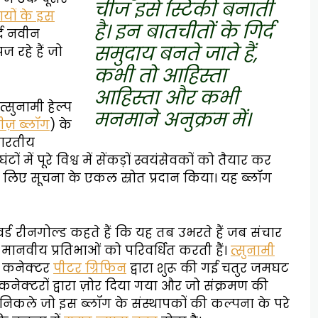
चीज इसे स्टिकी बनाती
ायों के इस
है। इन बातचीतों के गिर्द
्द नवीन
समुदाय बनते जाते हैं,
ज रहे हैं जो
कभी तो आहिस्ता
आहिस्ता और कभी
्सुनामी हेल्प
मनमाने अनुक्रम में।
ीज़ ब्लॉग
) के
भारतीय
ं में पूरे विश्व में सेंकड़ों स्वयंसेवकों को तैयार कर
े लिए सूचना के एकल स्रोत प्रदान किया। यह ब्लॉग
ॉवर्ड रीनगोल्ड कहते हैं कि यह तब उभरते हैं जब संचार
नवीय प्रतिभाओं को परिवर्धित करती हैं।
त्सुनामी
ा कनेक्टर
पीटर ग्रिफिन
द्वारा शुरू की गई चतुर जमघट
र कनेक्टरों द्वारा ज़ोर दिया गया और जो संक्रमण की
कले जो इस ब्लॉग के संस्थापकों की कल्पना के परे