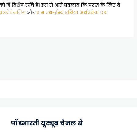
कों में विशेष रुचि है। इस से आते बदलाव कि परख के लिए वे
वर्ल्ड चेनजिंग
और
द साउथ-ईस्ट एशिया अर्थक्वेक एंड
पॉडभारती यूट्यूब चैनल से