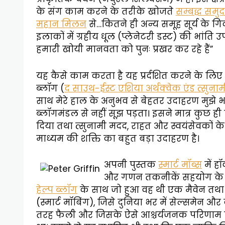
के संग काम करने के तरीके खोजते
सम्बद्ध समुद
महान मिलन
से…कितने ही अन्य समूह सूर्य के गिर
इलाकों में ग्रहीय धूल (प्लेनेटरी डस्ट) की भांति उप
हमारी खोयी मानवता को पुनः प्रखर कर रहे हैं”
यह कैसे काम करता है यह प्रर्दशित करने के लिए त
ब्लॉग (
द साउथ-ईस्ट एशिया अर्थक्वेक एंड त्सुनाम
साथ मेरे हाल के अनुभव से बेहतर उदाहरण मुझे 
ब्लॉगमंडल से नहीं सूझ पड़ता। इसने मात्र कुछ ही घंटो
दिया तथा त्सुनामी मदद, राहत और स्वयंसेवकों क
माध्यम की शक्ति का बहुत बड़ा उदाहरण है।
अपनी पुस्तक
स्मार्ट मॉब्स
में ह
और गणन तकनीकें सहयोग के मा
हेल्प ब्लॉग
के साथ जो हुआ वह थी एक मैवेन तथ
(स्मार्ट मॉबिंग), जिसे दुनिया भर में सेल्समेन औ
तरह फैली और जिसके ऐसे आश्चर्यजनक परिणाम नि