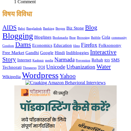
1 Comment
विषय विविधा
AIDS
Blog
Biz Stone
Babri
Bangladesh
Banking
Bergen
Blogging
Bloglines
Cola
Bookmarks
Bose
Browsing
Bubble
community
Dams
Firefox
Economics
Education
Folksonomy
Condom
films
Interactive
Free Market
Gandhi
Google
Hindi
Indibloggies
Story
Narmada
Internet
Rehab
SMS
Kashmir
media
Prevention
RSS
Water
Unicode
Urbanization
Technorati
TOI
Thesaurus
Wordpress
Yahoo
Wikipedia