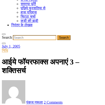
समस्या पूर्ति
पूछिये फुरसतिया से
हास परिहास
चिट्ठा चर्चा
कड़ी की झड़ी
निरंतर के लेखक
Search
July 1, 2005
निधि
आईये फॉयरफाक्स अपनाएं 3 –
शक्तिसर्च
पंकज नरूला
2 Comments