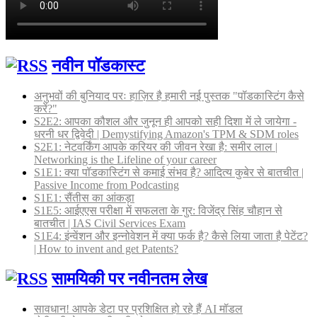
नवीन पॉडकास्ट
अनुभवों की बुनियाद परः हाज़िर है हमारी नई पुस्तक "पॉडकास्टिंग कैसे
करें?"
S2E2: आपका कौशल और जुनून ही आपको सही दिशा में ले जायेगा -
धरनी धर द्विवेदी | Demystifying Amazon's TPM & SDM roles
S2E1: नेटवर्किंग आपके करियर की जीवन रेखा है: समीर लाल |
Networking is the Lifeline of your career
S1E1: क्या पॉडकास्टिंग से कमाई संभव है? आदित्य कुबेर से बातचीत |
Passive Income from Podcasting
S1E1: सैंतीस का आंकड़ा
S1E5: आईएएस परीक्षा में सफलता के गुर: विजेंद्र सिंह चौहान से
बातचीत | IAS Civil Services Exam
S1E4: इंन्वेंशन और इन्नोवेशन में क्या फर्क है? कैसे लिया जाता है पेटेंट?
| How to invent and get Patents?
सामयिकी पर नवीनतम लेख
सावधान! आपके डेटा पर प्रशिक्षित हो रहे हैं AI मॉडल