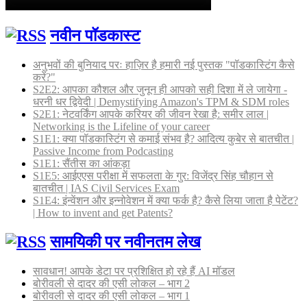
नवीन पॉडकास्ट
अनुभवों की बुनियाद परः हाज़िर है हमारी नई पुस्तक "पॉडकास्टिंग कैसे
करें?"
S2E2: आपका कौशल और जुनून ही आपको सही दिशा में ले जायेगा -
धरनी धर द्विवेदी | Demystifying Amazon's TPM & SDM roles
S2E1: नेटवर्किंग आपके करियर की जीवन रेखा है: समीर लाल |
Networking is the Lifeline of your career
S1E1: क्या पॉडकास्टिंग से कमाई संभव है? आदित्य कुबेर से बातचीत |
Passive Income from Podcasting
S1E1: सैंतीस का आंकड़ा
S1E5: आईएएस परीक्षा में सफलता के गुर: विजेंद्र सिंह चौहान से
बातचीत | IAS Civil Services Exam
S1E4: इंन्वेंशन और इन्नोवेशन में क्या फर्क है? कैसे लिया जाता है पेटेंट?
| How to invent and get Patents?
सामयिकी पर नवीनतम लेख
सावधान! आपके डेटा पर प्रशिक्षित हो रहे हैं AI मॉडल
बोरीवली से दादर की एसी लोकल – भाग 2
बोरीवली से दादर की एसी लोकल – भाग 1