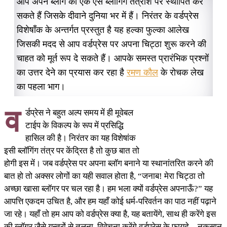
आप अपने ब्लॉग को एक ऐसे ब्लॉगिंग तंत्रांश पर स्थापित कर
सकते हैं जिसके दीवाने दुनिया भर में हैं। निरंतर के वर्डप्रेस
विशेषाँक के अन्तर्गत प्रस्तुत है यह हल्का फुल्का आलेख
जिसकी मदद से आप वर्डप्रेस पर अपना चिट्ठा शुरू करने की
चाहत को मूर्त रूप दे सकते हैं। आपके समस्त प्रारंभिक प्रश्‍नों
का उत्तर देने का प्रयास कर रहा है
रमण कौल
के रोचक लेख
का पहला भाग।
व
र्डप्रेस ने बहुत अल्प समय में ही मूवेबल
टाईप के विकल्प के रूप में प्रसिद्धि
हासिल की है। निरंतर का यह विशेषांक
इसी ब्लॉगिंग तंत्र पर केंद्रित है तो कुछ बात तो
होगी इस में। जब वर्डप्रेस पर अपना ब्लॉग बनाने या स्थानांतरित करने की
बात हो तो अक्सर लोगों का यही सवाल होता है, “जनाब! मेरा चिट्ठा तो
अच्छा खासा ब्लॉगर पर चल रहा है। हम भला क्यों वर्डप्रेस अपनाऊँ?” यह
आपत्ति एकदम उचित है, और हम यहाँ कोई धर्म-परिवर्तन का पाठ नहीं पढ़ाने
जा रहे। यहाँ तो हम आप को वर्डप्रेस क्या है, यह बतायेंगे, साथ ही करेंगे इस
की ब्लॉगर जैसे यन्त्रों से तुलना, विवेचना करेंगे वर्डप्रेस के फायदे – नुकसान