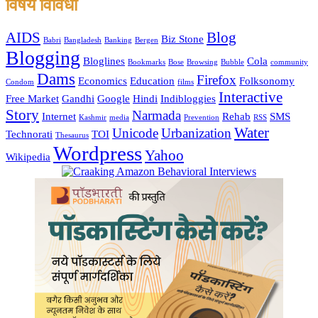
विषय विविधा
AIDS
Blog
Biz Stone
Babri
Bangladesh
Banking
Bergen
Blogging
Bloglines
Cola
Bookmarks
Bose
Browsing
Bubble
community
Dams
Firefox
Economics
Education
Folksonomy
Condom
films
Interactive
Free Market
Gandhi
Google
Hindi
Indibloggies
Story
Narmada
Internet
Rehab
SMS
Kashmir
media
Prevention
RSS
Water
Unicode
Urbanization
Technorati
TOI
Thesaurus
Wordpress
Yahoo
Wikipedia