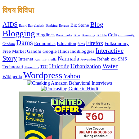
विषय विविधा
AIDS
Blog
Biz Stone
Babri
Bangladesh
Banking
Bergen
Blogging
Bloglines
Cola
Bookmarks
Bose
Browsing
Bubble
community
Dams
Firefox
Economics
Education
Folksonomy
Condom
films
Interactive
Free Market
Gandhi
Google
Hindi
Indibloggies
Story
Narmada
Internet
Rehab
SMS
Kashmir
media
Prevention
RSS
Water
Unicode
Urbanization
Technorati
TOI
Thesaurus
Wordpress
Yahoo
Wikipedia