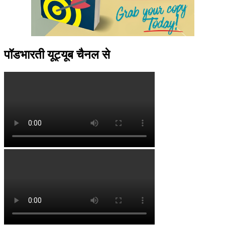
पॉडभारती यूट्यूब चैनल से