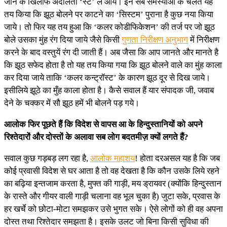
जाने के खिलाफ अदालती ‘स्टे’ ले आये। इन सब समस्याओं के चलते यह
तय किया कि झूठ बोलने पर काटने का ‘सिस्टम’ पुराना है कुछ नया किया
जाये। तो फिर यह तय हुआ कि ‘कलर कोडीफिकेशन’ की तर्ज पर जो झूठ
बोले उसका मुंह रंग दिया जाये जैसे किसी
गुणता निरीक्षण अनुभाग
में निरीक्षण
करने के बाद वस्तुयें रंग दी जाती हैं। अब जैसा कि आप जानते और मानते है
कि झूठ सफेद होता है तो यह तय किया गया कि झूठ बोलने वाले का मुंह काला
कर दिया जाये ताकि ‘कलर कन्ट्रॉस्ट’ के कारण झूठ दूर से दिख जाये।
इसीलिये झूठे का मुँह काला होता है। कैसे सवाल हैं यार संपादक जी, जवाब
देने के चक्कर में सौ झूठ हमें भी बोलने पड़ गये।
आलोक फिर पूछते हैं कि विदेश से वापस आ के हिन्दुस्तानियों को अपने
रिश्तेदारों और दोस्तों के अलावा सब लोग बदतमीज़ क्यों लगते हैं?
सवाल कुछ गड़बड़ लग रहा है,
आलोक महाशय
! होता दरअसल यह है कि जब
कोई प्रवासी विदेश से घर आता है तो वह देखता है कि कौन उसके लिये रहने
का बढ़िया इन्तजाम करता है, मुफ्त की गाड़ी, मय ड्रायवर (क्योंकि हिन्दुस्तान
के रास्ते और गीयर वाली गाड़ी चलाना वह भूल चुका है) जुटा सके, प्रवास के
हर खर्चे को छोटा-मोटा समझकर उसे भुगत सके। ऐसे लोगों को ही वह अपना
दोस्त तथा रिश्तेदार समझता है। इसके उलट जो बिना किसी सुविधा की