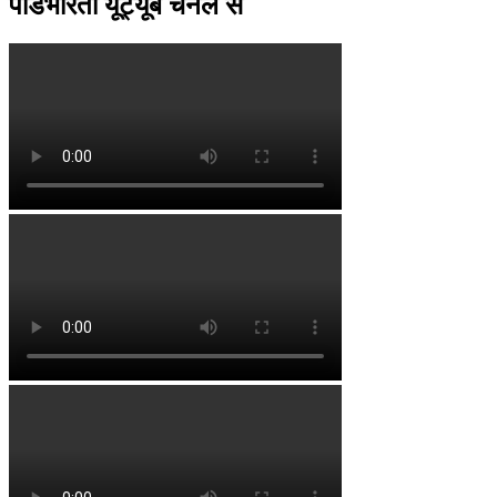
पॉडभारती यूट्यूब चैनल से