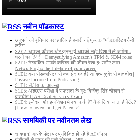
नवीन पॉडकास्ट
अनुभवों की बुनियाद परः हाज़िर है हमारी नई पुस्तक "पॉडकास्टिंग कैसे
करें?"
S2E2: आपका कौशल और जुनून ही आपको सही दिशा में ले जायेगा -
धरनी धर द्विवेदी | Demystifying Amazon's TPM & SDM roles
S2E1: नेटवर्किंग आपके करियर की जीवन रेखा है: समीर लाल |
Networking is the Lifeline of your career
S1E1: क्या पॉडकास्टिंग से कमाई संभव है? आदित्य कुबेर से बातचीत |
Passive Income from Podcasting
S1E1: सैंतीस का आंकड़ा
S1E5: आईएएस परीक्षा में सफलता के गुर: विजेंद्र सिंह चौहान से
बातचीत | IAS Civil Services Exam
S1E4: इंन्वेंशन और इन्नोवेशन में क्या फर्क है? कैसे लिया जाता है पेटेंट?
| How to invent and get Patents?
सामयिकी पर नवीनतम लेख
सावधान! आपके डेटा पर प्रशिक्षित हो रहे हैं AI मॉडल
बोरीवली से दादर की एसी लोकल – भाग 2