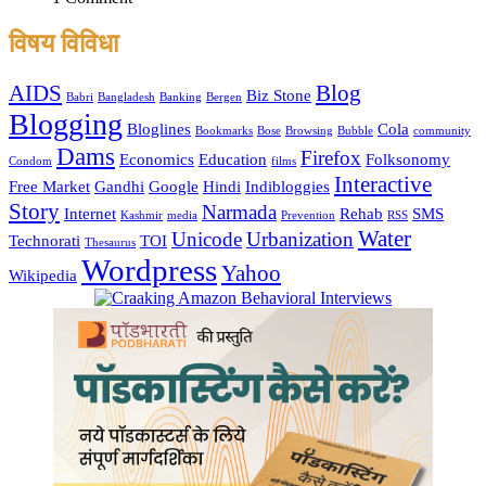
विषय विविधा
AIDS
Blog
Biz Stone
Babri
Bangladesh
Banking
Bergen
Blogging
Bloglines
Cola
Bookmarks
Bose
Browsing
Bubble
community
Dams
Firefox
Economics
Education
Folksonomy
Condom
films
Interactive
Free Market
Gandhi
Google
Hindi
Indibloggies
Story
Narmada
Internet
Rehab
SMS
Kashmir
media
Prevention
RSS
Water
Unicode
Urbanization
Technorati
TOI
Thesaurus
Wordpress
Yahoo
Wikipedia