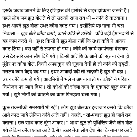
इसके जवाब जानने के लिए इतिहास की झरोखे से बाहर झांकना जरूरी है।
पहले लोग जब झूठ बोलते थे तो उसकी सजा तय थी – कौवे से कटवाना।
इधर आपने झूठ बोला उधर कौवा काट गया। इसीलिये यह गाना भी चल
निकला –
झूठ बोले कौवा काटे, काले कौवे से डरियो
। कौवे बड़ी ईमानदारी से
यह काम करते थे। इधर किसी ने झूठ बोला नहीं कि उधर कौवे ने आकर
काट लिया। बस यहीं से लफड़ा हो गया। कौवे की कार्य समर्पणता देखकर
उसे ढेर सारे काम सौंप दिये गये। किसी अतिथि के आने की सूचना देना हो
मुंडेर पर कौवा बोले, किसी अपशकुन की सूचना देनी हो तो कौवे की ड्यूटी,
मतलब काम बेहद बढ़ गया। इधर आबादी बढ़ी तो लाज़मी है झूठ भी बढ़ा।
उधर कौवे कम हो गये। आदमियों ने भले न अपनाया हो पर कौओं ने परिवार
नियोजन पर ध्यान दिया। तो कौओं की संख्या काम के मुकाबले बहुत कम हो
गयी। झूठे लोगों को काटने का काम पिछड़ता चला गया।
कुछ तकनीकी समस्यायें भी रहीं। लोग झूठ बोलकर इन्तजार करते कि कौवा
आये काट जाये लेकिन कौवे आते नहीं। कहते, “सौ-पचास झूठ हो जायें तब
बताना। एक साथ काट दूंगा आकर।” आधा झूठ तो युधिष्ठिर जैसे लोग बोल
गये लेकिन कौवा आधा काटे कैसे? उधर नेता लोग देश सेवा के नाम पर काटे