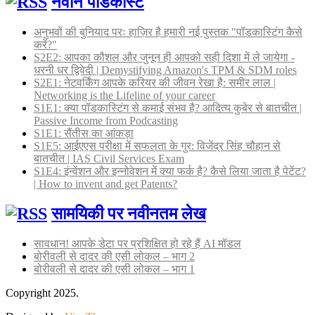
नवीन पॉडकास्ट
अनुभवों की बुनियाद परः हाज़िर है हमारी नई पुस्तक "पॉडकास्टिंग कैसे
करें?"
S2E2: आपका कौशल और जुनून ही आपको सही दिशा में ले जायेगा -
धरनी धर द्विवेदी | Demystifying Amazon's TPM & SDM roles
S2E1: नेटवर्किंग आपके करियर की जीवन रेखा है: समीर लाल |
Networking is the Lifeline of your career
S1E1: क्या पॉडकास्टिंग से कमाई संभव है? आदित्य कुबेर से बातचीत |
Passive Income from Podcasting
S1E1: सैंतीस का आंकड़ा
S1E5: आईएएस परीक्षा में सफलता के गुर: विजेंद्र सिंह चौहान से
बातचीत | IAS Civil Services Exam
S1E4: इंन्वेंशन और इन्नोवेशन में क्या फर्क है? कैसे लिया जाता है पेटेंट?
| How to invent and get Patents?
सामयिकी पर नवीनतम लेख
सावधान! आपके डेटा पर प्रशिक्षित हो रहे हैं AI मॉडल
बोरीवली से दादर की एसी लोकल – भाग 2
बोरीवली से दादर की एसी लोकल – भाग 1
Copyright 2025.