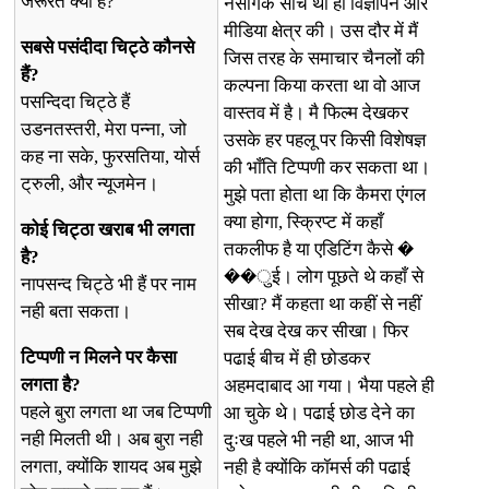
जरूरत क्या है?
नैसर्गिक सोच थी ही विज्ञापन और
मीडिया क्षेत्र की। उस दौर में मैं
सबसे पसंदीदा चिट्ठे कौनसे
जिस तरह के समाचार चैनलों की
हैं?
कल्पना किया करता था वो आज
पसन्दिदा चिट्ठे हैं
वास्तव में है। मै फिल्म देखकर
उडनतस्तरी, मेरा पन्ना, जो
उसके हर पहलू पर किसी विशेषज्ञ
कह ना सके, फुरसतिया, योर्स
की भाँति टिप्पणी कर सकता था।
ट्रुली, और न्यूजमेन।
मुझे पता होता था कि कैमरा एंगल
क्या होगा, स्क्रिप्ट में कहाँ
कोई चिट्ठा खराब भी लगता
तकलीफ है या एडिटिंग कैसे �
है?
��ुई। लोग पूछते थे कहाँ से
नापसन्द चिट्ठे भी हैं पर नाम
सीखा? मैं कहता था कहीं से नहीं
नही बता सकता।
सब देख देख कर सीखा। फिर
टिप्पणी न मिलने पर कैसा
पढाई बीच में ही छोडकर
लगता है?
अहमदाबाद आ गया। भैया पहले ही
पहले बुरा लगता था जब टिप्पणी
आ चुके थे। पढाई छोड देने का
नही मिलती थी। अब बुरा नही
दुःख पहले भी नही था, आज भी
लगता, क्योंकि शायद अब मुझे
नही है क्योंकि कॉमर्स की पढाई