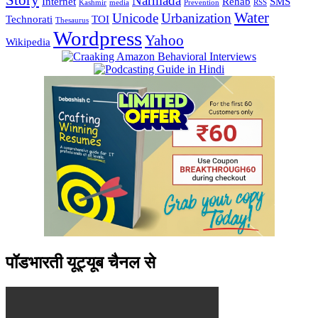
Story
Narmada
Internet
Rehab
SMS
Kashmir
media
Prevention
RSS
Water
Unicode
Urbanization
Technorati
TOI
Thesaurus
Wordpress
Yahoo
Wikipedia
पॉडभारती यूट्यूब चैनल से