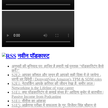
नवीन पॉडकास्ट
अनुभवों की बुनियाद परः हाज़िर है हमारी नई पुस्तक "पॉडकास्टिंग कैसे
करें?"
S2E2: आपका कौशल और जुनून ही आपको सही दिशा में ले जायेगा -
धरनी धर द्विवेदी | Demystifying Amazon's TPM & SDM roles
S2E1: नेटवर्किंग आपके करियर की जीवन रेखा है: समीर लाल |
Networking is the Lifeline of your career
S1E1: क्या पॉडकास्टिंग से कमाई संभव है? आदित्य कुबेर से बातचीत |
Passive Income from Podcasting
S1E1: सैंतीस का आंकड़ा
S1E5: आईएएस परीक्षा में सफलता के गुर: विजेंद्र सिंह चौहान से