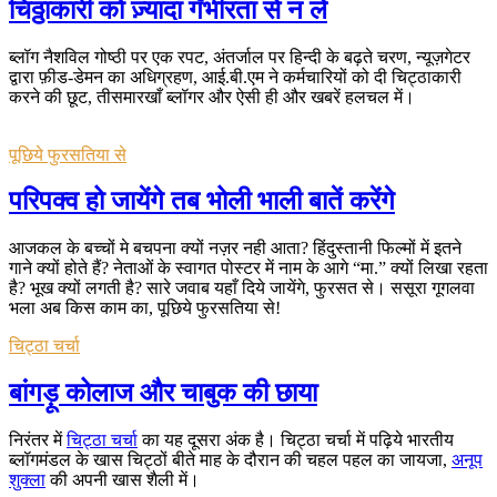
चिठ्ठाकारी को ज़्यादा गँभीरता से न लें
ब्लॉग नैशविल गोष्ठी पर एक रपट, अंतर्जाल पर हिन्दी के बढ़ते चरण, न्यूज़गेटर
द्वारा फ़ीड-डेमन का अधिग्रहण, आई.बी.एम ने कर्मचारियों को दी चिट्ठाकारी
करने की छूट, तीसमारखाँ ब्लॉगर और ऐसी ही और खबरें हलचल में।
पूछिये फुरसतिया से
परिपक्व हो जायेंगे तब भोली भाली बातें करेंगे
आजकल के बच्चों मे बचपना क्यों नज़र नही आता? हिंदुस्तानी फिल्मों में इतने
गाने क्यों होते हैं? नेताओं के स्वागत पोस्टर में नाम के आगे “मा.” क्यों लिखा रहता
है? भूख क्यों लगती है? सारे जवाब यहाँ दिये जायेंगे, फुरसत से। ससूरा गूगलवा
भला अब किस काम का, पूछिये फुरसतिया से!
चिट्ठा चर्चा
बांगड़ू कोलाज और चाबुक की छाया
निरंतर में
चिट्ठा चर्चा
का यह दूसरा अंक है। चिट्ठा चर्चा में पढ़िये भारतीय
ब्लॉगमंडल के खास चिट्ठों बीते माह के दौरान की चहल पहल का जायजा,
अनूप
शुक्ला
की अपनी खास शैली में।