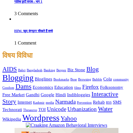
गालिब छुटी शराब : भाग 1
3 Comments
HIW: खुद कंप्यूटर सीखते हैं बच्चे
1 Comment
विषय विविधा
AIDS
Blog
Biz Stone
Babri
Bangladesh
Banking
Bergen
Blogging
Bloglines
Cola
Bookmarks
Bose
Browsing
Bubble
community
Dams
Firefox
Economics
Education
Folksonomy
Condom
films
Interactive
Free Market
Gandhi
Google
Hindi
Indibloggies
Story
Narmada
Internet
Rehab
SMS
Kashmir
media
Prevention
RSS
Water
Unicode
Urbanization
Technorati
TOI
Thesaurus
Wordpress
Yahoo
Wikipedia