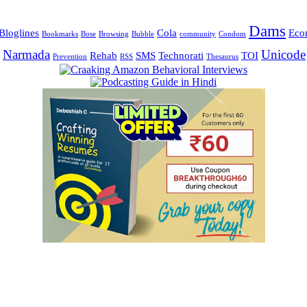
Dams
Bloglines
Cola
Eco
Bookmarks
Bose
Browsing
Bubble
community
Condom
Narmada
Unicode
Rehab
SMS
Technorati
TOI
Prevention
RSS
Thesaurus