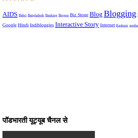
Blogging
AIDS
Blog
Biz Stone
Babri
Bangladesh
Banking
Bergen
Interactive Story
Google
Hindi
Indibloggies
Internet
Kashmir
media
पॉडभारती यूट्यूब चैनल से