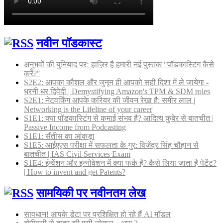
नवीन पॉडकास्ट
अनुभवों की बुनियाद परः हाज़िर है हमारी नई पुस्तक "पॉडकास्टिंग कैसे
करें?"
S2E2: आपका कौशल और जुनून ही आपको सही दिशा में ले जायेगा -
धरनी धर द्विवेदी | Demystifying Amazon's TPM & SDM roles
S2E1: नेटवर्किंग आपके करियर की जीवन रेखा है: समीर लाल |
Networking is the Lifeline of your career
S1E1: क्या पॉडकास्टिंग से कमाई संभव है? आदित्य कुबेर से बातचीत |
Passive Income from Podcasting
S1E1: सैंतीस का आंकड़ा
S1E5: आईएएस परीक्षा में सफलता के गुर: विजेंद्र सिंह चौहान से
बातचीत | IAS Civil Services Exam
S1E4: इंन्वेंशन और इन्नोवेशन में क्या फर्क है? कैसे लिया जाता है पेटेंट?
| How to invent and get Patents?
सामयिकी पर नवीनतम लेख
सावधान! आपके डेटा पर प्रशिक्षित हो रहे हैं AI मॉडल