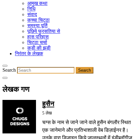
आमुख कथा
निधि
संवाद
कच्चा चिट्ठा
समस्या पूर्ति
पूछिये फुरसतिया से
हास परिहास
चिट्ठा चर्चा
कड़ी की झड़ी
निरंतर के लेखक
Search
लेखक गण
हुसैन
5 लेख
चग्स के नाम से जाने जाने वाले हुसैन बंगलौर स्थित
एक जानेमाने और प्रतिभाशाली वेब डिज़ाईनर है।
उनके द्वारा डिज़ाइन किये जालस्थलों में इंडीब्लॉगीज़