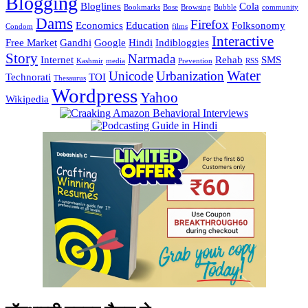
Blogging
Bloglines
Cola
Bookmarks
Bose
Browsing
Bubble
community
Dams
Firefox
Economics
Education
Folksonomy
Condom
films
Interactive
Free Market
Gandhi
Google
Hindi
Indibloggies
Story
Narmada
Internet
Rehab
SMS
Kashmir
media
Prevention
RSS
Water
Unicode
Urbanization
Technorati
TOI
Thesaurus
Wordpress
Yahoo
Wikipedia