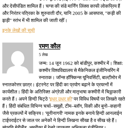
और देसीपंडित शामिल हैं। चग्स की संडे मार्निंग लिंक्स काफी लोकप्रिय हैं
और निरंतर पत्रिका के शुरुवाती दौर, यानि 2005 के आसपास, "कड़ी की
झड़ी" स्तंभ में भी शामिल की जाती रहीं।
इनके लेखों की सूची
रमण कौल
5 लेख
जन्म: 14 जून 1962 को बांडीपुर, कश्मीर में। शिक्षा:
कश्मीर विश्वविद्यालय से मैकेनिकल इंजीनियरिंग में
स्नातक। जॉन्स हॉफ्किन्स यूनिवर्सिटी, बाल्टीमोर में
स्नातकोत्तर छात्र। इंटरनेट पर हिंदी का प्रयोग बढ़ाने के प्रयत्नों में
कार्यशील। हिंदी के अतिरिक्त अंग्रेज़ी और मातृभाषा कश्मीरी में चिठ्ठाकारी
करते हैं। अपने हिन्दी चिट्ठे '
इधर उधर की
' पर विविध विषयों पर लिखते रहते
हैं। हिंदी संबंधित विभिन्न चर्चा–समूहों, टीम–ब्लॉग, विकी और बुनो–कहानी
जैसे प्रकल्पों में सक्रिय। 'यूनीनागरी' नामक इनके बनाये हिन्दी आनलाईन
टाईपराईटर से जाल पर अनेकों ने हिन्दी लिखना सीखा है व सीख रहे हैं।
संप्रति मेरीलैंड, अमरीका में रेलवे उपकरण अभिकल्प इंजीनियर।