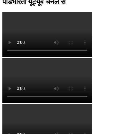
पॉडभारती यूट्यूब चैनल से