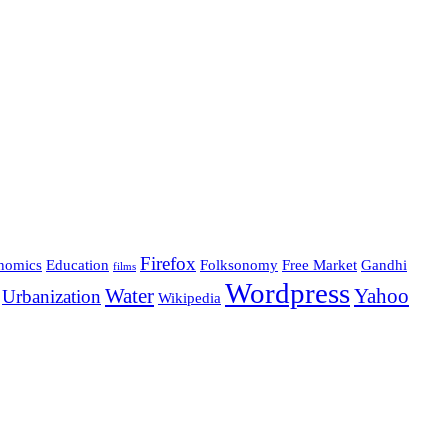
Firefox
nomics
Education
Folksonomy
Free Market
Gandhi
films
Wordpress
Water
Yahoo
Urbanization
Wikipedia