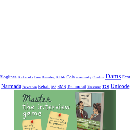
Dams
Bloglines
Cola
Eco
Bookmarks
Bose
Browsing
Bubble
community
Condom
Narmada
Unicode
Rehab
SMS
Technorati
TOI
Prevention
RSS
Thesaurus