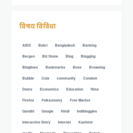
विषय विविधा
AIDS
Babri
Bangladesh
Banking
Bergen
Biz Stone
Blog
Blogging
Bloglines
Bookmarks
Bose
Browsing
Bubble
Cola
community
Condom
Dams
Economics
Education
films
Firefox
Folksonomy
Free Market
Gandhi
Google
Hindi
Indibloggies
Interactive Story
Internet
Kashmir