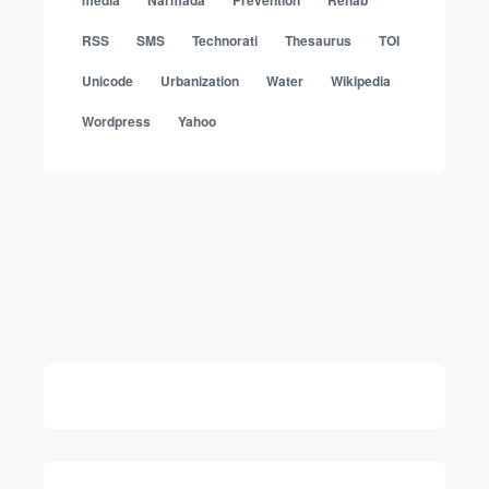
media
Narmada
Prevention
Rehab
RSS
SMS
Technorati
Thesaurus
TOI
Unicode
Urbanization
Water
Wikipedia
Wordpress
Yahoo