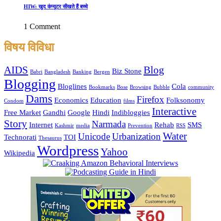
HIW: खुद कंप्यूटर सीखते हैं बच्चे
1 Comment
विषय विविधा
AIDS
Blog
Biz Stone
Babri
Bangladesh
Banking
Bergen
Blogging
Bloglines
Cola
Bookmarks
Bose
Browsing
Bubble
community
Dams
Firefox
Economics
Education
Folksonomy
Condom
films
Interactive
Free Market
Gandhi
Google
Hindi
Indibloggies
Story
Narmada
Internet
Rehab
SMS
Kashmir
media
Prevention
RSS
Water
Unicode
Urbanization
Technorati
TOI
Thesaurus
Wordpress
Yahoo
Wikipedia