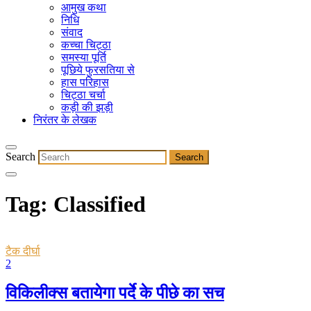
आमुख कथा
निधि
संवाद
कच्चा चिट्ठा
समस्या पूर्ति
पूछिये फुरसतिया से
हास परिहास
चिट्ठा चर्चा
कड़ी की झड़ी
निरंतर के लेखक
Search
Tag:
Classified
टैक दीर्घा
2
विकिलीक्स बतायेगा पर्दे के पीछे का सच