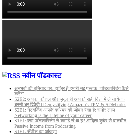
नवीन पॉडकास्ट
अनुभवों की बुनियाद परः हाज़िर है हमारी नई पुस्तक "पॉडकास्टिंग कैसे
करें?"
S2E2: आपका कौशल और जुनून ही आपको सही दिशा में ले जायेगा -
धरनी धर द्विवेदी | Demystifying Amazon's TPM & SDM roles
S2E1: नेटवर्किंग आपके करियर की जीवन रेखा है: समीर लाल |
Networking is the Lifeline of your career
S1E1: क्या पॉडकास्टिंग से कमाई संभव है? आदित्य कुबेर से बातचीत |
Passive Income from Podcasting
S1E1: सैंतीस का आंकड़ा