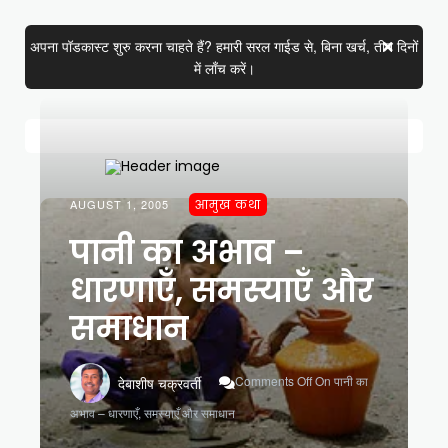
अपना पॉडकास्ट शुरु करना चाहते हैं? हमारी सरल गाईड से, बिना खर्च, तीन दिनों
में लाँच करें।
AUGUST 1, 2005
आमुख कथा
पानी का अभाव –
धारणाएँ, समस्याएँ और
समाधान
Comments Off
On पानी का
देबाशीष चक्रवर्ती
अभाव – धारणाएँ, समस्याएँ और समाधान