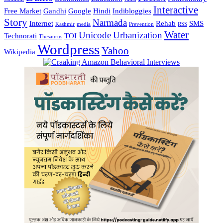
Interactive
Free Market
Gandhi
Google
Hindi
Indibloggies
Story
Narmada
Internet
Rehab
SMS
Kashmir
media
Prevention
RSS
Water
Unicode
Urbanization
Technorati
TOI
Thesaurus
Wordpress
Yahoo
Wikipedia