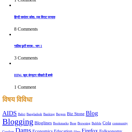
हिन्दी समांतर कोश: एक विराट प्रयास
8 Comments
गालिब छुटी शराब : भाग 1
3 Comments
HIW: खुद कंप्यूटर सीखते हैं बच्चे
1 Comment
विषय विविधा
AIDS
Blog
Biz Stone
Babri
Bangladesh
Banking
Bergen
Blogging
Bloglines
Cola
Bookmarks
Bose
Browsing
Bubble
community
Dams
Firefox
Economics
Education
Folksonomy
Condom
films