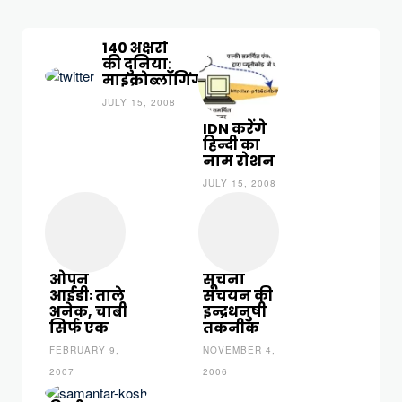
140 अक्षरों
की दुनिया:
माइक्रोब्लॉगिंग
JULY 15, 2008
IDN करेंगे
हिन्दी का
नाम रोशन
JULY 15, 2008
ओपन
सूचना
आईडीः ताले
संचयन की
अनेक, चाबी
इन्द्रधनुषी
सिर्फ एक
तकनीक
FEBRUARY 9,
NOVEMBER 4,
2007
2006