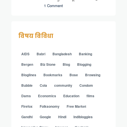
1 Comment
विषय विविधा
AIDS
Babri
Bangladesh
Banking
Bergen
Biz Stone
Blog
Blogging
Bloglines
Bookmarks
Bose
Browsing
Bubble
Cola
community
Condom
Dams
Economics
Education
films
Firefox
Folksonomy
Free Market
Gandhi
Google
Hindi
Indibloggies