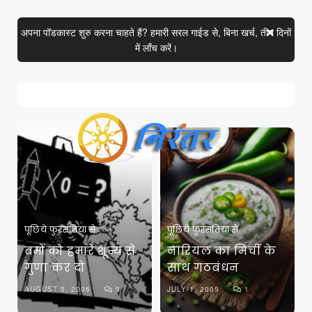
अपना पॉडकास्ट शुरु करना चाहते हैं? हमारी सरल गाईड से, बिना खर्च, तीन दिनों
में लाँच करें।
पूछिये फुरसतिया से
पूछिये फुरसतिया से
बमों को हमारे शून्य से
नारियल का मिर्ची के
गुणा कर दो
साथ गठबंधन
AUGUST 5, 2006
5
JULY 1, 2005
1