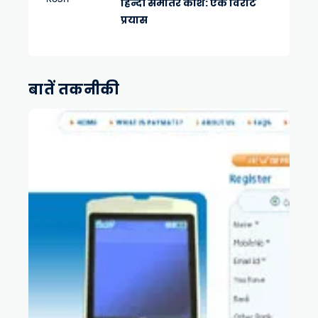
हिन्दी समांतर कोश: एक विराट
प्रयास
बातें तकनीकी